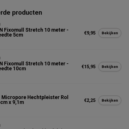
erde producten
N
N Fixomull Stretch 10 meter -
€9,95
Bekijken
eedte 5cm
N
N Fixomull Stretch 10 meter -
€15,95
Bekijken
eedte 10cm
 Micropore Hechtpleister Rol
€2,25
Bekijken
5cm x 9,1m
N