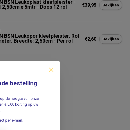
N BSN Leukoplast kleefpleister -
€39,95
Bekijken
l 2,50cm x 5mtr - Doos 12 rol
N
N BSN Leukopor kleefpleister. Rol
€2,60
Bekijken
meter. Breedte: 2,50cm - Per rol
nde bestelling
jf op de hoogte van onze
n € 5,00 korting op uw
.
ct per e-mail.