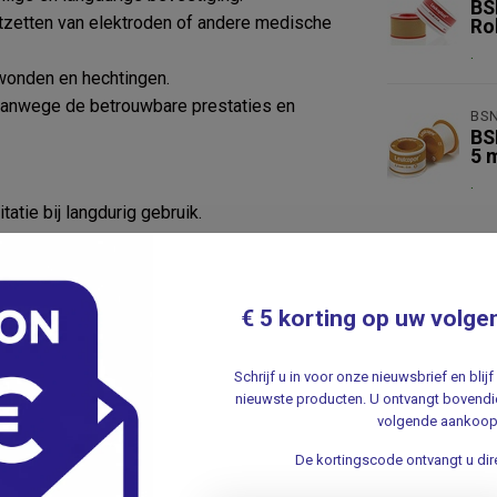
BS
tzetten van elektroden of andere medische
Ro
.
wonden en hechtingen.
anwege de betrouwbare prestaties en
BS
BS
5 
.
atie bij langdurig gebruik.
ter op de huid.
or diverse toepassingen, afhankelijk van de
€ 5 korting op uw volge
mmeerd merk in de medische industrie.
Schrijf u in voor onze nieuwsbrief en bli
nieuwste producten. U ontvangt bovendie
volgende aankoop
De kortingscode ontvangt u dire