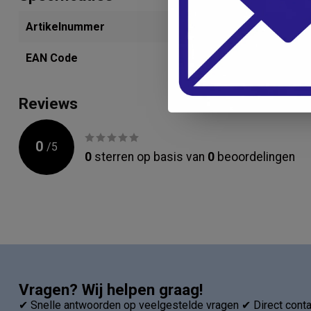
Artikelnummer
284082827
EAN Code
42078722
Reviews
0
/
5
0
sterren op basis van
0
beoordelingen
Vragen? Wij helpen graag!
✔ Snelle antwoorden op veelgestelde vragen ✔ Direct contac