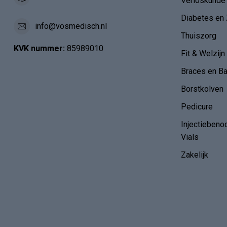
Verloskunde
Diabetes en 
info@vosmedisch.nl
Thuiszorg
KVK nummer:
85989010
Fit & Welzijn
Braces en B
Borstkolven
Pedicure
Injectiebeno
Vials
Zakelijk