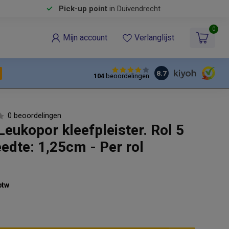
Pick-up point
in Duivendrecht
0
Mijn account
Verlanglijst
8.7
104
beoordelingen
0 beoordelingen
eukopor kleefpleister. Rol 5
edte: 1,25cm - Per rol
btw