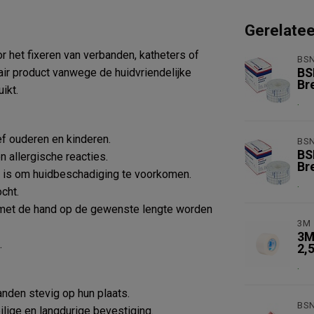
Gerelate
 het fixeren van verbanden, katheters of
BS
ir product vanwege de huidvriendelijke
BS
Br
ikt.
.
ef ouderen en kinderen.
BS
BS
en allergische reacties.
Br
k is om huidbeschadiging te voorkomen.
.
cht.
met de hand op de gewenste lengte worden
3M
3M
.
2,
.
den stevig op hun plaats.
BS
ilige en langdurige bevestiging.