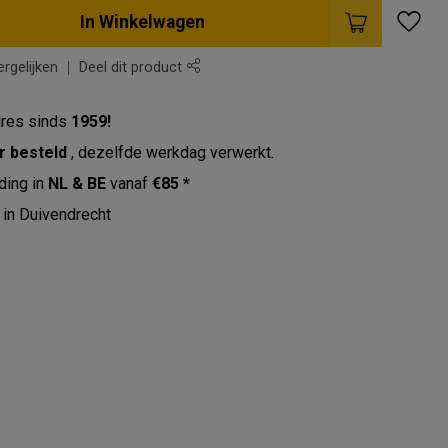
In Winkelwagen
rgelijken
Deel dit product
res sinds
1959!
r besteld
, dezelfde werkdag verwerkt.
ding in
NL & BE
vanaf
€85 *
in Duivendrecht