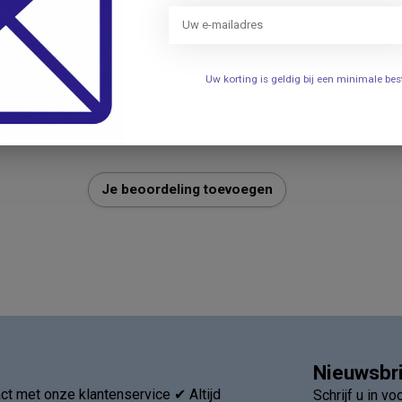
Uw korting is geldig bij een minimale b
Je beoordeling toevoegen
Nieuwsbr
t met onze klantenservice ✔ Altijd
Schrijf u in v