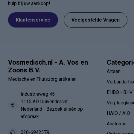
hulp bij uw aankoop!
Klantenservice
Veelgestelde Vragen
Vosmedisch.nl - A. Vos en
Categor
Zoons B.V.
Artsen
Medische en Thuiszorg artikelen
Verbandartik
EHBO - BHV
Industrieweg 45
1115 AD Duivendrecht
Verpleegkun
Nederland - Bezoek alléén op
HAIO / AIO
afspraak
Anatomie
020-6942379