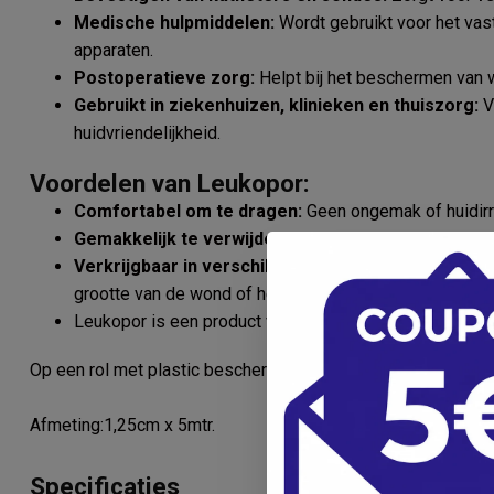
Medische hulpmiddelen:
Wordt gebruikt voor het vas
apparaten.
Postoperatieve zorg:
Helpt bij het beschermen van 
Gebruikt in ziekenhuizen, klinieken en thuiszorg:
V
huidvriendelijkheid.
Voordelen van Leukopor:
Comfortabel om te dragen:
Geen ongemak of huidirrit
Gemakkelijk te verwijderen:
Laat geen lijmresten ach
Verkrijgbaar in verschillende breedtes:
Geschikt vo
grootte van de wond of het verband.
Leukopor is een product van BSN Medical, een gereno
Op een rol met plastic beschermring.
Afmeting:1,25cm x 5mtr.
Specificaties