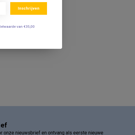
Inschrijven
estelwaarde van €35,00
ief
oor onze nieuwsbrief en ontvang als eerste nieuwe