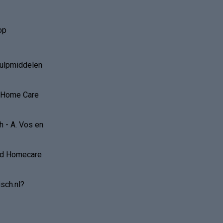
op
hulpmiddelen
r Home Care
 - A. Vos en
and Homecare
sch.nl?