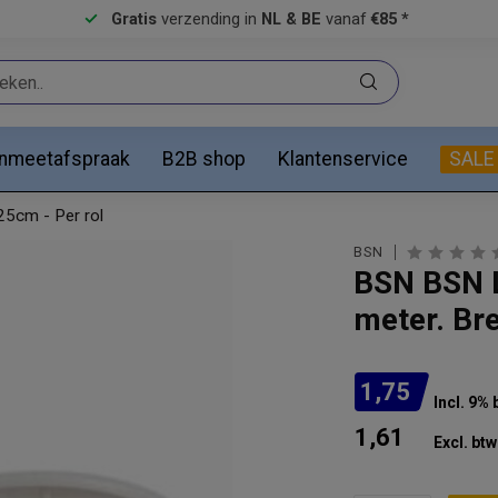
Gratis
verzending in
NL & BE
vanaf
€85 *
anmeetafspraak
B2B shop
Klantenservice
SALE
25cm - Per rol
BSN
BSN BSN L
meter. Bre
1,75
Incl. 9% 
1,61
Excl. btw