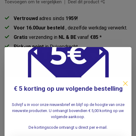
Toevoegen om te vergelijken
Deel dit product
Vertrouwd
adres sinds
1959!
Voor 16.00uur besteld
, dezelfde werkdag verwerkt.
Gratis
verzending in
NL & BE
vanaf
€85 *
Pick-up point
in Duivendrecht
Productomschrijving
Specificaties
€ 5 korting op uw volgende bestelling
Reviews
Schrijf u in voor onze nieuwsbrief en blijf op de hoogte van onze
nieuwste producten. U ontvangt bovendien € 5,00 korting op uw
volgende aankoop.
Gerelateerde producten
De kortingscode ontvangt u direct per e-mail.
Onderzoeksbank Titan Mini