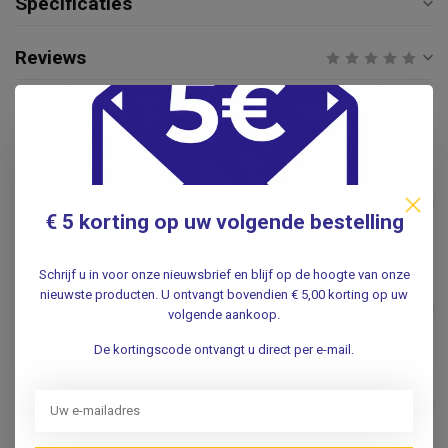
Specificaties
Reviews
Gerelateerde producten
CEDERROTH
Cederroth Salvequick
€64,95
Detecteerbare pleister
€ 5 korting op uw volgende bestelling
.
Schrijf u in voor onze nieuwsbrief en blijf op de hoogte van onze
Detectable PE Lange Vinger
nieuwste producten. U ontvangt bovendien € 5,00 korting op uw
pleisters 180x20mm (100st.)
€8,95
volgende aankoop.
.
De kortingscode ontvangt u direct per e-mail.
Pleisterset Detectable assorti
- 35 stuks
€2,25
.