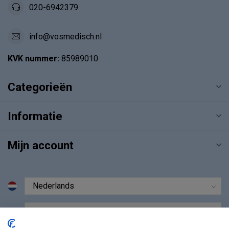
020-6942379
info@vosmedisch.nl
KVK nummer:
85989010
Categorieën
Informatie
Mijn account
€