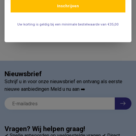
Inschrijven
CEDERROTH
Cederroth Salvequick
€35,95
pleisterautomaat Detec
Uw korting is geldig bij een minimale bestelwaarde van €35,00
.
Nieuwsbrief
Schrijf u in voor onze nieuwsbrief en ontvang als eerste
nieuwe aanbiedingen Meld u nu aan ➡️
Vragen? Wij helpen graag!
✔ Snelle antwoorden op veelgestelde vragen ✔ Direct