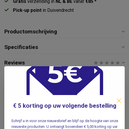
Gratis
verzending in
NL & BE
vanaf
€85 *
Pick-up point
in Duivendrecht
Productomschrijving
Specificaties
Reviews
Gerelateerde producten
4 x lege flacons inhoud 100
ml - Reisflesjes
€11,95
€ 5 korting op uw volgende bestelling
.
Schrijf u in voor onze nieuwsbrief en blijf op de hoogte van onze
Vervangende lege fles 500 ml
van HDPE
nieuwste producten. U ontvangt bovendien € 5,00 korting op uw
€3,95