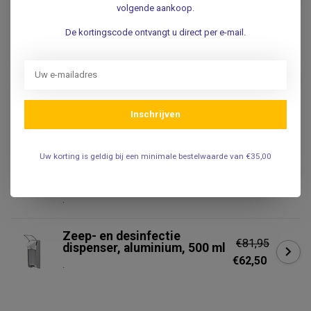
volgende aankoop.
.
De kortingscode ontvangt u direct per e-mail.
TORK
Tork Elevation Liquid zeep
dispenser S1 Systeem - wit -
€79,95
arm bediening
Niet op voorraad
Inschrijven
KAWE
Uw korting is geldig bij een minimale bestelwaarde van €35,00
KaWe Liquimed
alcoholbevochtiger - 100ml -
€37,75
kunststof
.
Zeep- en desinfectie
€81,95
dispenser, aluminium, 500 ml
€62,50
.