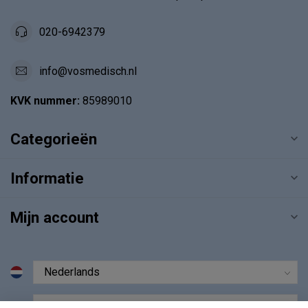
020-6942379
info@vosmedisch.nl
KVK nummer:
85989010
Categorieën
Informatie
Mijn account
€