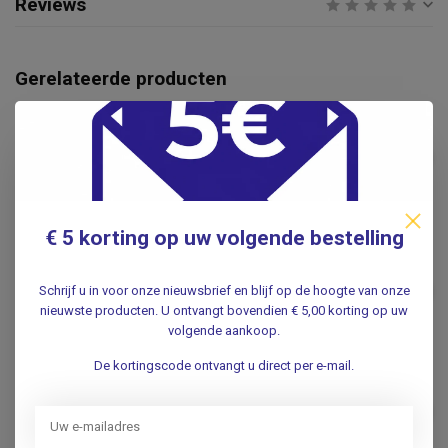
Reviews
Gerelateerde producten
AIDAPT
Aidapt Twee-in-één
Lichtgewicht Rollator en
€199,00
Rolstoel
.
€ 5 korting op uw volgende bestelling
TOPRO
Topro Troja Pegasus
€699,00
Carbon ultra lichtgewicht
Schrijf u in voor onze nieuwsbrief en blijf op de hoogte van onze
€575,00
rollator- Wit
nieuwste producten. U ontvangt bovendien € 5,00 korting op uw
.
volgende aankoop.
De kortingscode ontvangt u direct per e-mail.
Lichtgewicht rollator
carbon - Zwart - 5,5kg - met
€399,00
tas en rugsteun
.