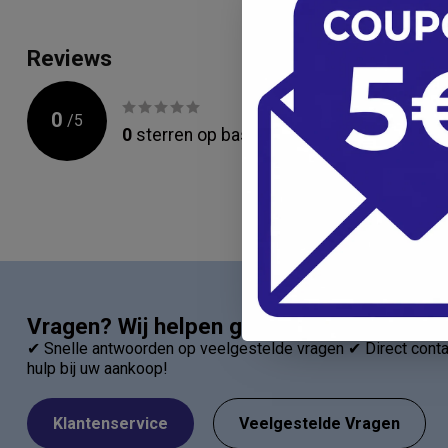
Reviews
0
/
5
0
sterren op basis van
0
beoordelingen
Vragen? Wij helpen graag!
✔ Snelle antwoorden op veelgestelde vragen ✔ Direct contac
hulp bij uw aankoop!
Klantenservice
Veelgestelde Vragen