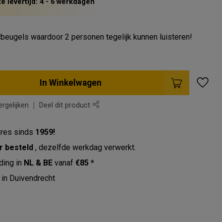
 levertijd: 4 - 6 werkdagen
beugels waardoor 2 personen tegelijk kunnen luisteren!
In Winkelwagen
rgelijken
Deel dit product
res sinds
1959!
r besteld
, dezelfde werkdag verwerkt.
ding in
NL & BE
vanaf
€85 *
in Duivendrecht