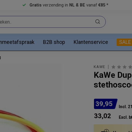
Gratis
verzending in
NL & BE
vanaf
€85 *
anmeetafspraak
B2B shop
Klantenservice
SALE
g
KAWE
KaWe Dupl
stethoscoo
39,95
Incl. 
33,02
Excl. b