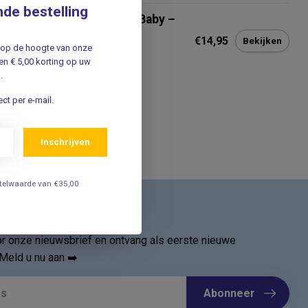
nde bestelling
bbelzijdige Stethoscoop Baby –
fant -18mm Membraan –
€14,95
Bekijken
chtgewicht & Compact
jf op de hoogte van onze
n € 5,00 korting op uw
.
ct per e-mail.
Inschrijven
estelwaarde van €35,00
ief
oor onze nieuwsbrief en ontvang als eerste nieuwe
Meld u nu aan ➡️
Abonneer