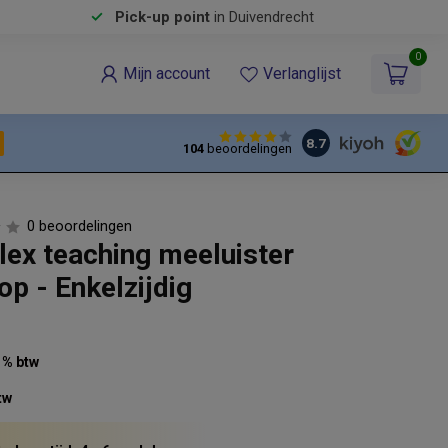
Pick-up point
in Duivendrecht
0
Mijn account
Verlanglijst
8.7
104
beoordelingen
0 beoordelingen
ex teaching meeluister
p - Enkelzijdig
21% btw
tw