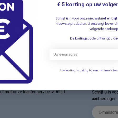
€ 5 korting op uw volge
Du
In
Li
Schrijf u in voor onze nieuwsbrief en bli
.
nieuwste producten. U ontvangt bovendie
volgende aankoop
Je beoordeling toevoegen
De kortingscode ontvangt u dire
Uw korting is geldig bij een minimale b
Nieuwsbr
t met onze klantenservice ✔ Altijd
Schrijf u in v
aanbiedingen 