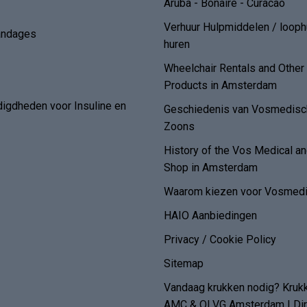
Aruba - Bonaire - Curacao
Verhuur Hulpmiddelen / loop
andages
huren
Wheelchair Rentals and Othe
Products in Amsterdam
digdheden voor Insuline en
Geschiedenis van Vosmedisch
Zoons
History of the Vos Medical 
Shop in Amsterdam
Waarom kiezen voor Vosmedi
HAIO Aanbiedingen
Privacy / Cookie Policy
Sitemap
Vandaag krukken nodig? Kruk
AMC & OLVG Amsterdam | Dire