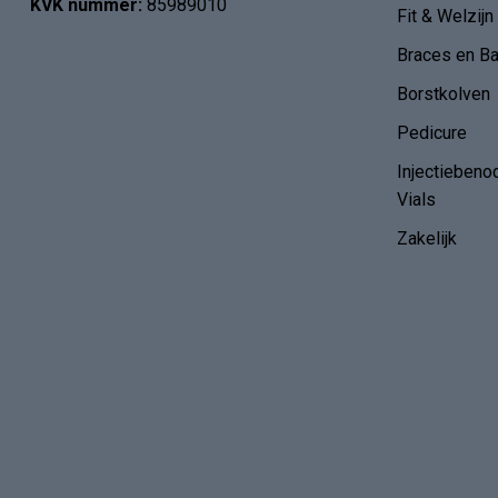
KVK nummer:
85989010
Fit & Welzijn
Braces en B
Borstkolven
Pedicure
Injectiebeno
Vials
Zakelijk