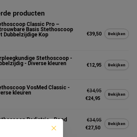
erde producten
ethoscoop Classic Pro –
trouwbare Basis Stethoscoop
€39,50
Bekijken
t Dubbelzijdige Kop
rpleegkundige Stethoscoop -
bbelzijdig - Diverse kleuren
€12,95
Bekijken
ethoscoop VosMed Classic -
€34,95
verse kleuren
Bekijken
€24,95
ethoscoop Pediatric - Rood
€34,95
Bekijken
€27,50