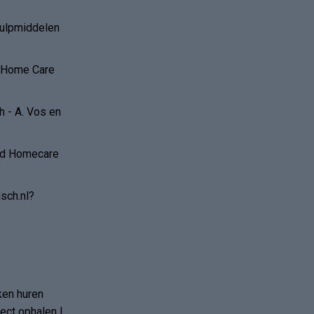
hulpmiddelen
r Home Care
 - A. Vos en
and Homecare
sch.nl?
ken huren
ct ophalen |