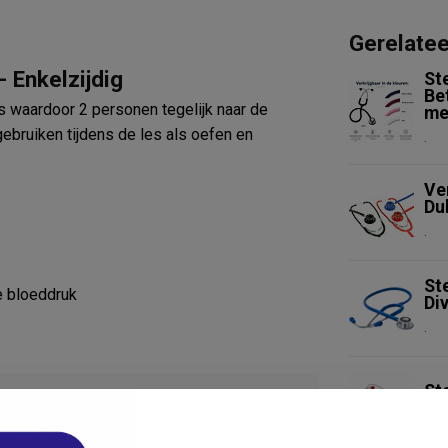
Gerelate
 Enkelzijdig
St
Be
 waardoor 2 personen tegelijk naar de
me
gebruiken tijdens de les als oefen en
.
Ve
Du
.
St
e bloeddruk
Di
.
St
.
083