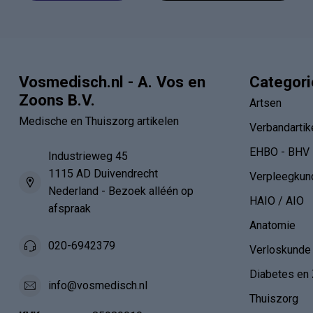
Vosmedisch.nl - A. Vos en
Categor
Zoons B.V.
Artsen
Medische en Thuiszorg artikelen
Verbandartik
EHBO - BHV
Industrieweg 45
1115 AD Duivendrecht
Verpleegkun
Nederland - Bezoek alléén op
HAIO / AIO
afspraak
Anatomie
020-6942379
Verloskunde
Diabetes en 
info@vosmedisch.nl
Thuiszorg