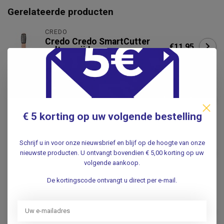
Gerelateerde producten
CREDO
Credo Credo SmartCutter
€11,95
eeltverwijderaar
.
Eeltschaaf, Verchroomd met
Raspclip
€6,95
.
€ 5 korting op uw volgende bestelling
KRÄUTERHOF
Schrijf u in voor onze nieuwsbrief en blijf op de hoogte van onze
Kräuterhof Kräuterhof
€6,95
nieuwste producten. U ontvangt bovendien € 5,00 korting op uw
Eeltbalsem - 250 ml
volgende aankoop.
.
De kortingscode ontvangt u direct per e-mail.
CREDO
Credo Credo SmartCutter
€12,25
vervangingsclip - 2 stuks