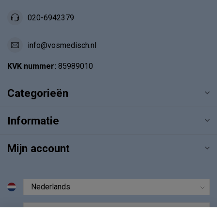
020-6942379
info@vosmedisch.nl
KVK nummer:
85989010
Categorieën
Informatie
Mijn account
€