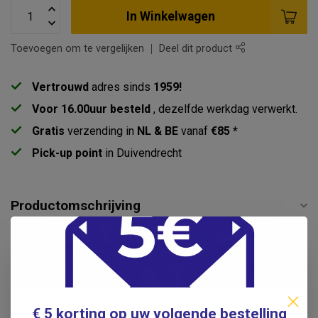
In Winkelwagen
Toevoegen om te vergelijken
Deel dit product
Vertrouwd
adres sinds
1959!
Voor 16.00uur besteld
, dezelfde werkdag verwerkt.
Gratis
verzending in
NL & BE
vanaf
€85 *
Pick-up point
in Duivendrecht
Productomschrijving
Specificaties
Reviews
€ 5 korting op uw volgende bestelling