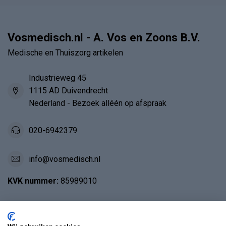
Vosmedisch.nl - A. Vos en Zoons B.V.
Medische en Thuiszorg artikelen
Industrieweg 45
1115 AD Duivendrecht
Nederland - Bezoek alléén op afspraak
020-6942379
info@vosmedisch.nl
KVK nummer:
85989010
Categorieën