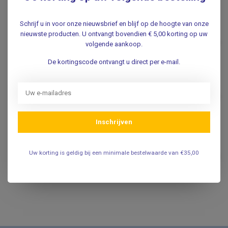
Gerelateerde producten
Schrijf u in voor onze nieuwsbrief en blijf op de hoogte van onze
Goniometer met pijnlineaal
nieuwste producten. U ontvangt bovendien € 5,00 korting op uw
€15,95
volgende aankoop.
.
De kortingscode ontvangt u direct per e-mail.
SAEHAN
Saehan Saehan goniometer
€13,95
30 cm
.
Inschrijven
SAEHAN
Saehan Saehan goniometer 20
Uw korting is geldig bij een minimale bestelwaarde van €35,00
€9,95
cm
.