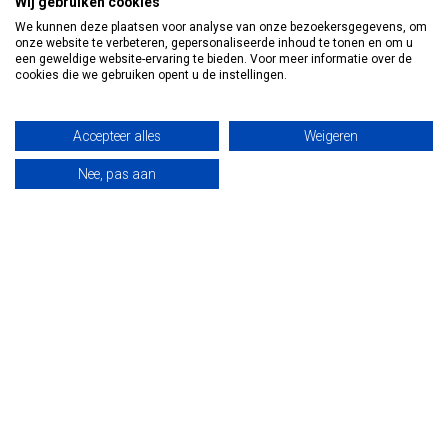
Wij gebruiken cookies
Informatie
We kunnen deze plaatsen voor analyse van onze bezoekersgegevens, om
onze website te verbeteren, gepersonaliseerde inhoud te tonen en om u
een geweldige website-ervaring te bieden. Voor meer informatie over de
Mijn account
cookies die we gebruiken opent u de instellingen.
Accepteer alles
Weigeren
Nee, pas aan
€
© Copyright 2026 Vosmedisch.nl - A. Vos en Zoons B.V.