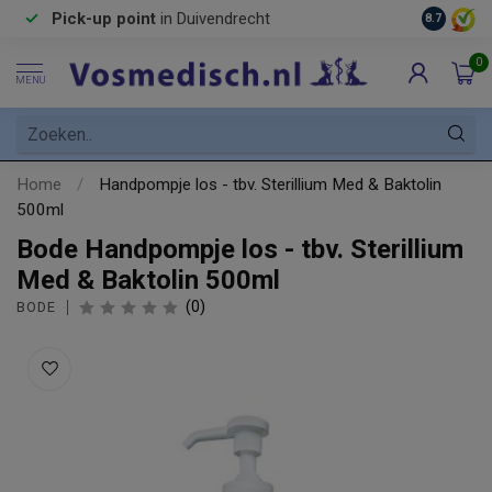
Pick-up point
in Duivendrecht
8.7
0
MENU
Home
/
Handpompje los - tbv. Sterillium Med & Baktolin
500ml
Bode Handpompje los - tbv. Sterillium
Med & Baktolin 500ml
(0)
BODE