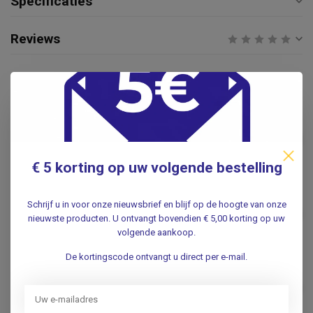
Specificaties
Reviews
Gerelateerde producten
BODE
Bode Baktolin® Sensitive
€4,95
handzeep - 500ml
.
€ 5 korting op uw volgende bestelling
Sensiva waslotion 500ml
Schrijf u in voor onze nieuwsbrief en blijf op de hoogte van onze
€4,95
nieuwste producten. U ontvangt bovendien € 5,00 korting op uw
.
volgende aankoop.
De kortingscode ontvangt u direct per e-mail.
BODE
Bode Baktolin® Sensitive
€8,95
handzeep - 1000ml
.