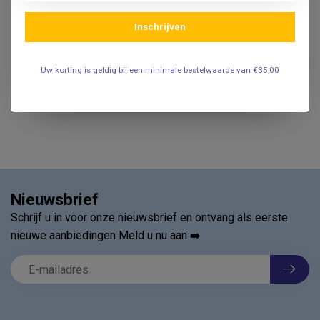
Inschrijven
BODE
Bode Handpompje los - tbv.
Sterillium Med & Baktolin
€1,95
Uw korting is geldig bij een minimale bestelwaarde van €35,00
1000ml
.
Nieuwsbrief
Schrijf u in voor onze nieuwsbrief en ontvang als eerste
nieuwe aanbiedingen Meld u nu aan ➡️