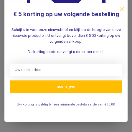
Specificaties
€ 5 korting op uw volgende bestelling
Reviews
Schrijf u in voor onze nieuwsbrief en blijf op de hoogte van onze
nieuwste producten. U ontvangt bovendien € 5,00 korting op uw
Gerelateerde producten
volgende aankoop.
HEINE
De kortingscode ontvangt u direct per e-mail.
Heine Heine EN-200 basis
€530,00
wandtransformator
.
HEINE
Inschrijven
Heine Heine EN-200
wandtransformator met
Beta 400 LED otoscoop en
€1.379,40
Uw korting is geldig bij een minimale bestelwaarde van €35,00
BETA 200 LED
ophthalmoscoop
.