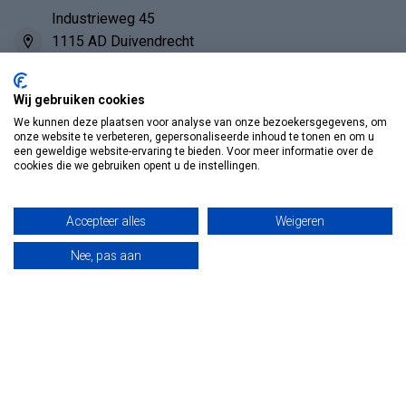
Industrieweg 45
1115 AD Duivendrecht
Nederland - Bezoek alléén op afspraak
Wij gebruiken cookies
020-6942379
We kunnen deze plaatsen voor analyse van onze bezoekersgegevens, om
onze website te verbeteren, gepersonaliseerde inhoud te tonen en om u
een geweldige website-ervaring te bieden. Voor meer informatie over de
info@vosmedisch.nl
cookies die we gebruiken opent u de instellingen.
KVK nummer:
85989010
Accepteer alles
Weigeren
Categorieën
Nee, pas aan
Informatie
Mijn account