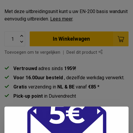
Met deze uitbreidingsunit kunt u uw EN-200 basis wandunit
eenvoudig uitbreiden.
Lees meer
.
In Winkelwagen
Toevoegen om te vergelijken
Deel dit product
Vertrouwd
adres sinds
1959!
Voor 16.00uur besteld
, dezelfde werkdag verwerkt.
Gratis
verzending in
NL & BE
vanaf
€85 *
Pick-up point
in Duivendrecht
Productomschrijving