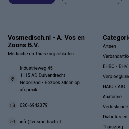
Vosmedisch.nl - A. Vos en
Categor
Zoons B.V.
Artsen
Medische en Thuiszorg artikelen
Verbandartik
EHBO - BHV
Industrieweg 45
1115 AD Duivendrecht
Verpleegkun
Nederland - Bezoek alléén op
HAIO / AIO
afspraak
Anatomie
020-6942379
Verloskunde
Diabetes en 
info@vosmedisch.nl
Thuiszorg