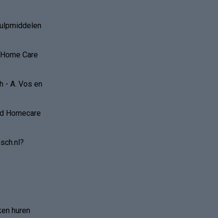
hulpmiddelen
r Home Care
 - A. Vos en
and Homecare
sch.nl?
ken huren