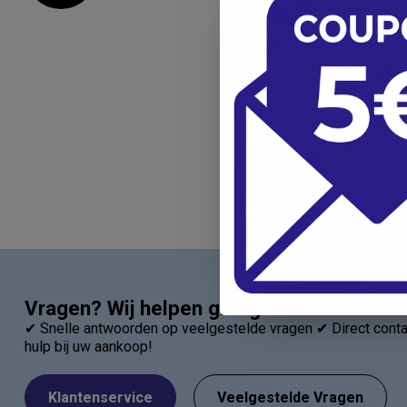
Vragen? Wij helpen graag!
✔ Snelle antwoorden op veelgestelde vragen ✔ Direct contac
hulp bij uw aankoop!
Klantenservice
Veelgestelde Vragen