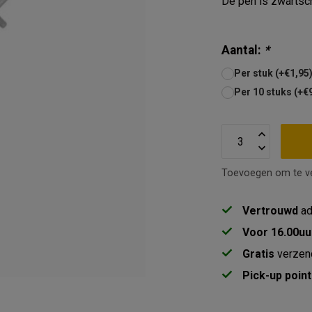
De pen is zwartsc
Aantal:
*
Per stuk (+€1,95
Per 10 stuks (+€
Toevoegen om te ve
Vertrouwd
ad
Voor 16.00uu
Gratis
verzen
Pick-up point