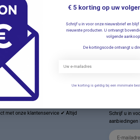
Sa
€ 5 korting op uw volge
- 
.
Schrijf u in voor onze nieuwsbrief en bli
nieuwste producten. U ontvangt bovendie
SAT
volgende aankoop
Sa
- 
De kortingscode ontvangt u dire
.
Uw korting is geldig bij een minimale b
Nieuwsbr
t met onze klantenservice ✔ Altijd
Schrijf u in v
aanbiedingen 