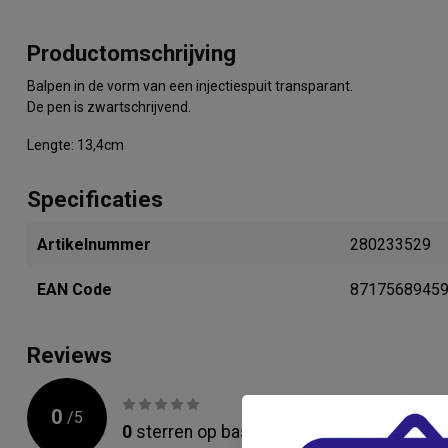
Productomschrijving
Balpen in de vorm van een injectiespuit transparant.
De pen is zwartschrijvend.
Lengte: 13,4cm
Specificaties
Artikelnummer
280233529
EAN Code
8717568945
Reviews
0
/
5
0
sterren op basis van
0
beoordelingen