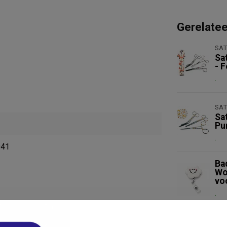
Gerelate
SAT
Sa
- 
.
SAT
Sa
Pu
.
941
Ba
Wo
vo
.
Je beoordeling toevoegen
SAT