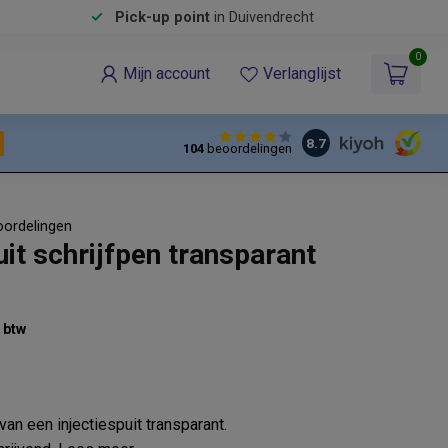
Pick-up point
in Duivendrecht
0
Mijn account
Verlanglijst
8.7
104
beoordelingen
oordelingen
uit schrijfpen transparant
% btw
van een injectiespuit transparant.