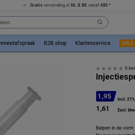
Gratis
verzending in
NL & BE
vanaf
€85 *
anmeetafspraak
B2B shop
Klantenservice
SALE
0 be
Injectiesp
1,95
Incl. 21
1,61
Excl. btw
Balpen in de vorm 