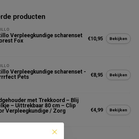
erde producten
ILLO
tillo Verpleegkundige scharenset
€10,95
Bekijken
Forest Fox
ILLO
tillo Verpleegkundige scharenset -
€8,95
Bekijken
rrrfect Pets
dgehouder met Trekkoord – Blij
lkje – Uittrekbaar 80 cm – Clip
€4,99
Bekijken
or Verpleegkundige / Zorg
ILLO