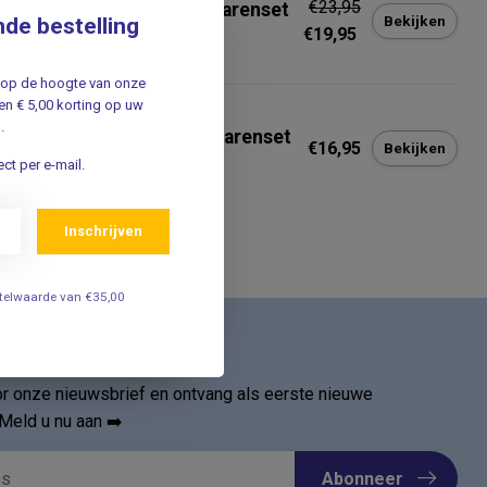
€23,95
tillo Verpleegkundige scharenset
Bekijken
nde bestelling
Ouch My Organs
€19,95
jf op de hoogte van onze
n € 5,00 korting op uw
ILLO
.
tillo Verpleegkundige Scharenset
€16,95
Bekijken
Metallic Bronze
ct per e-mail.
Inschrijven
estelwaarde van €35,00
ief
oor onze nieuwsbrief en ontvang als eerste nieuwe
Meld u nu aan ➡️
Abonneer