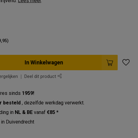
hrijvend.
Lees meer
.
)
9,95)
In Winkelwagen
rgelijken
Deel dit product
res sinds
1959!
r besteld
, dezelfde werkdag verwerkt.
ding in
NL & BE
vanaf
€85 *
in Duivendrecht