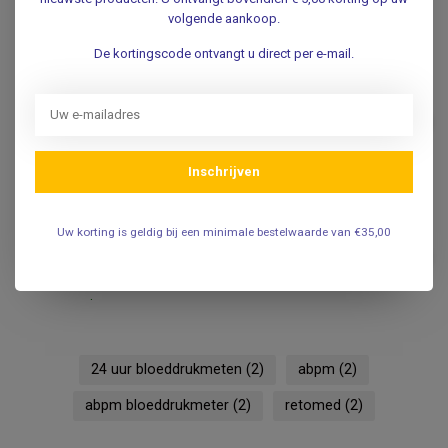
AFIB
volgende aankoop.
.
De kortingscode ontvangt u direct per e-mail.
MICROLIFE
Microlife Draagtasje voor
Watch BP 24 uurs
€69,50
bloeddrukmeter
.
Inschrijven
MICROLIFE
Uw korting is geldig bij een minimale bestelwaarde van €35,00
Microlife Microlife BP B3
AFIB - Digitale Bovenarm
€99,50
Bloeddrukmeter
.
24 uur bloeddrukmeten
(2)
abpm
(2)
abpm bloeddrukmeter
(2)
retomed
(2)