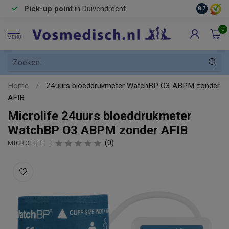
Pick-up point
in Duivendrecht
8.7
0
MENU
Home
/
24uurs bloeddrukmeter WatchBP O3 ABPM zonder
AFIB
Microlife 24uurs bloeddrukmeter
WatchBP O3 ABPM zonder AFIB
(0)
MICROLIFE