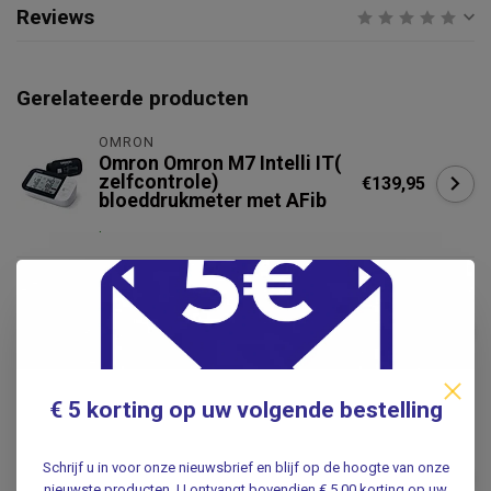
Reviews
Gerelateerde producten
OMRON
Omron Omron M7 Intelli IT(
zelfcontrole)
€139,95
bloeddrukmeter met AFib
.
OMRON
Omron Omron M6 Comfort
digitale bloeddrukmeter -
€119,95
met AFib - HEM-7380-E
.
€ 5 korting op uw volgende bestelling
MICROLIFE
Microlife WatchBP Home
Schrijf u in voor onze nieuwsbrief en blijf op de hoogte van onze
bovenarm bloeddrukmeter +
€129,95
nieuwste producten. U ontvangt bovendien € 5,00 korting op uw