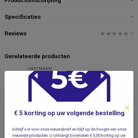
Productomschrijving
Specificaties
Reviews
Gerelateerde producten
HARTMANN
Hartmann MoliCare® Premium
MEN PAD | 2 drops |
€5,45
Anatomisch gevormde buidel |
14 stuks
.
€ 5 korting op uw volgende bestelling
3M
3M Cavilon Spray 28ml |
Huidbescherming tegen
€19,95
Schrijf u in voor onze nieuwsbrief en blijf op de hoogte van onze
Irritatie
nieuwste producten. U ontvangt bovendien € 5,00 korting op uw