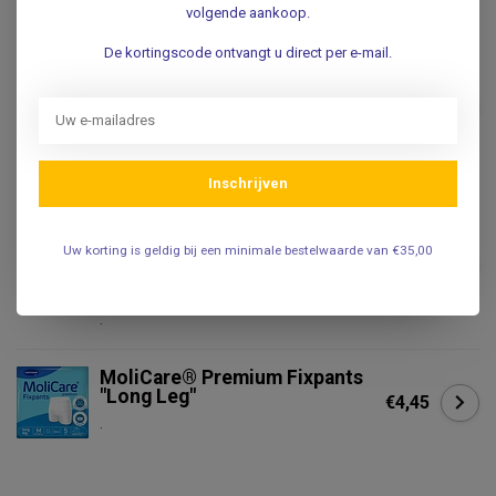
.
volgende aankoop.
De kortingscode ontvangt u direct per e-mail.
​MOLICARE®
​MoliCare® Vochtige doekjes -
Alcoholvrij - Intieme zone - 50
€3,95
stuks
.
Inschrijven
HARTMANN
Hartmann MoliCare® Premium
Uw korting is geldig bij een minimale bestelwaarde van €35,00
MEN PAD | 5 drops |
€5,95
anatomische inlegger | 14
stuks
.
MoliCare® Premium Fixpants
"Long Leg"
€4,45
.