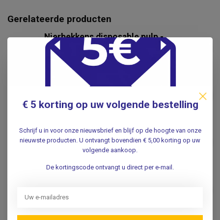
Gerelateerde producten
Nierbekkens disposable pulp -
50 stuks
€8,95
.
Alcoholdoekjes - Basic -
€3,75
60x30mm - 100st.
€2,95
€ 5 korting op uw volgende bestelling
.
Alcoholdoekjes - Soft Zellin -
Schrijf u in voor onze nieuwsbrief en blijf op de hoogte van onze
€3,75
60x30mm - 100st.
nieuwste producten. U ontvangt bovendien € 5,00 korting op uw
€2,55
volgende aankoop.
.
De kortingscode ontvangt u direct per e-mail.
Naaldcontainer Medibox 5,7
Liter
€5,95
.