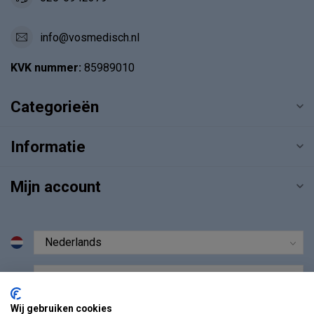
info@vosmedisch.nl
KVK nummer:
85989010
Categorieën
Informatie
Mijn account
€
Wij gebruiken cookies