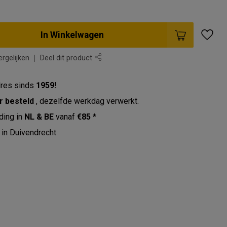
In Winkelwagen
rgelijken
Deel dit product
res sinds
1959!
r besteld
, dezelfde werkdag verwerkt.
ding in
NL & BE
vanaf
€85 *
in Duivendrecht