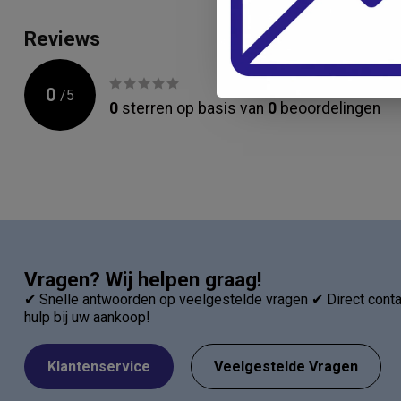
Reviews
0
/
5
0
sterren op basis van
0
beoordelingen
Vragen? Wij helpen graag!
✔ Snelle antwoorden op veelgestelde vragen ✔ Direct contac
hulp bij uw aankoop!
Klantenservice
Veelgestelde Vragen