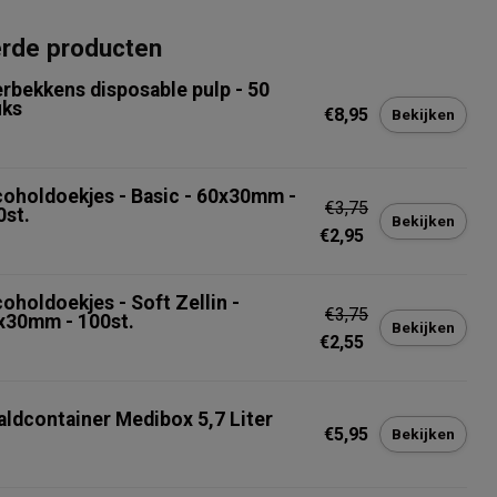
erde producten
erbekkens disposable pulp - 50
uks
€8,95
Bekijken
coholdoekjes - Basic - 60x30mm -
€3,75
0st.
Bekijken
€2,95
oholdoekjes - Soft Zellin -
€3,75
x30mm - 100st.
Bekijken
€2,55
aldcontainer Medibox 5,7 Liter
€5,95
Bekijken