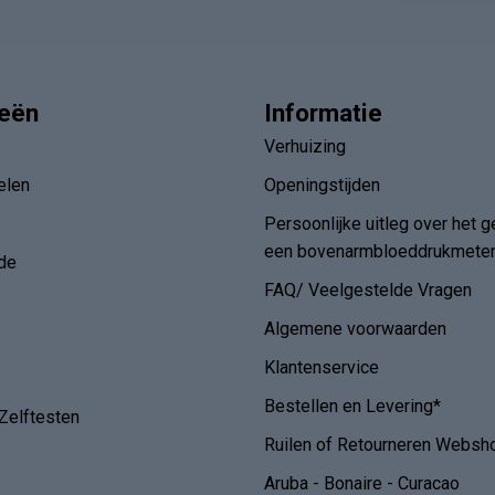
ieën
Informatie
Verhuizing
elen
Openingstijden
Persoonlijke uitleg over het g
een bovenarmbloeddrukmete
de
FAQ/ Veelgestelde Vragen
Algemene voorwaarden
Klantenservice
Bestellen en Levering*
Zelftesten
Ruilen of Retourneren Websh
Aruba - Bonaire - Curacao