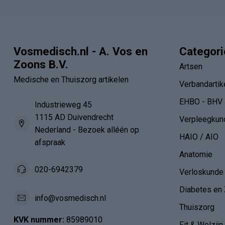
Vosmedisch.nl - A. Vos en
Categor
Zoons B.V.
Artsen
Medische en Thuiszorg artikelen
Verbandartik
EHBO - BHV
Industrieweg 45
1115 AD Duivendrecht
Verpleegkun
Nederland - Bezoek alléén op
HAIO / AIO
afspraak
Anatomie
020-6942379
Verloskunde
Diabetes en 
info@vosmedisch.nl
Thuiszorg
KVK nummer:
85989010
Fit & Welzijn