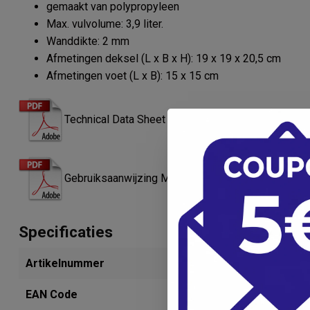
gemaakt van polypropyleen
Max. vulvolume: 3,9 liter.
Wanddikte: 2 mm
Afmetingen deksel (L x B x H): 19 x 19 x 20,5 cm
Afmetingen voet (L x B): 15 x 15 cm
Technical Data Sheet Medibox naaldcontainer
Gebruiksaanwijzing Medibox naaldcontainer
Specificaties
Artikelnummer
308198876
EAN Code
4046955163