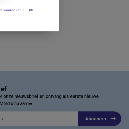
estelwaarde van €35,00
ief
oor onze nieuwsbrief en ontvang als eerste nieuwe
Meld u nu aan ➡️
Abonneer