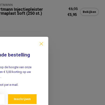
RTMANN
€6,95
rtmann Injectiepleister
Bekijken
rmaplast Soft (250 st.)
€5,95
nde bestelling
jf op de hoogte van onze
n € 5,00 korting op uw
.
ct per e-mail.
Inschrijven