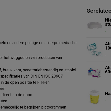
Gerelate
Ni
st
.
lpels en andere puntige en scherpe medische
Al
10
.
oor het weggooien van producten van
Alc
breuk vast, penetratiebestendig en stabiel
60
 specificaties van DIN EN ISO 23907
.
in de open positie te klikken
aar
Na
f direct op de doos
.
uten
emakkelijk te begrijpen pictogrammen