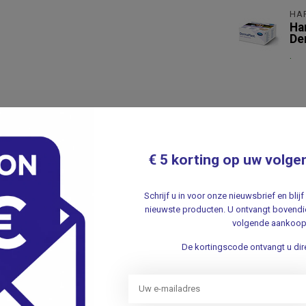
HA
Ha
De
.
€ 5 korting op uw volge
Schrijf u in voor onze nieuwsbrief en bli
nieuwste producten. U ontvangt bovendie
volgende aankoop
De kortingscode ontvangt u dire
953