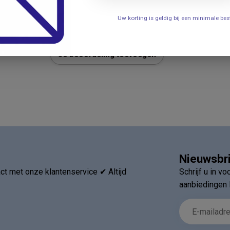
Uw korting is geldig bij een minimale b
Je beoordeling toevoegen
Nieuwsbr
t met onze klantenservice ✔ Altijd
Schrijf u in v
aanbiedingen 