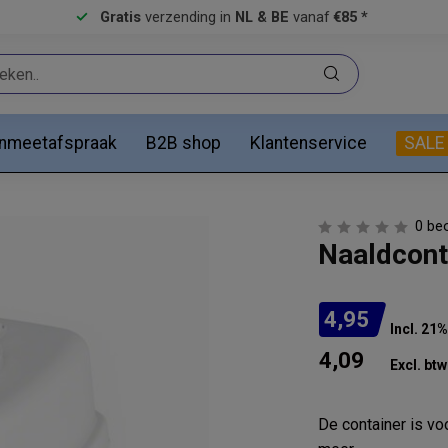
Gratis
verzending in
NL & BE
vanaf
€85 *
anmeetafspraak
B2B shop
Klantenservice
SALE
0 be
Naaldcont
4,95
Incl. 21
4,09
Excl. btw
De container is v