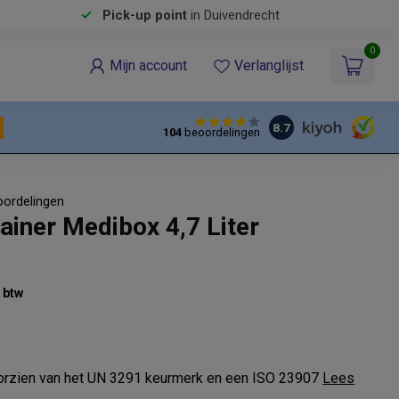
Pick-up point
in Duivendrecht
0
Mijn account
Verlanglijst
8.7
104
beoordelingen
oordelingen
ainer Medibox 4,7 Liter
% btw
oorzien van het UN 3291 keurmerk en een ISO 23907
Lees