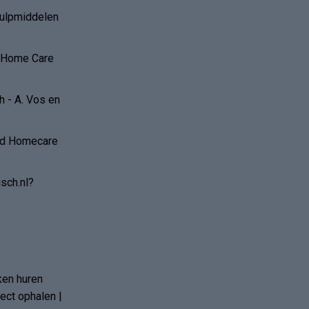
hulpmiddelen
r Home Care
 - A. Vos en
and Homecare
sch.nl?
ken huren
ct ophalen |