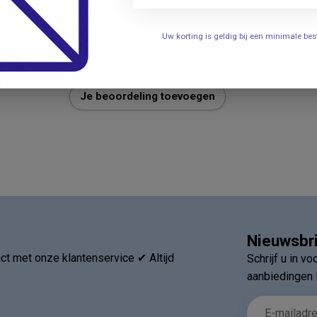
504
Uw korting is geldig bij een minimale b
Je beoordeling toevoegen
Nieuwsbr
t met onze klantenservice ✔ Altijd
Schrijf u in v
aanbiedingen 