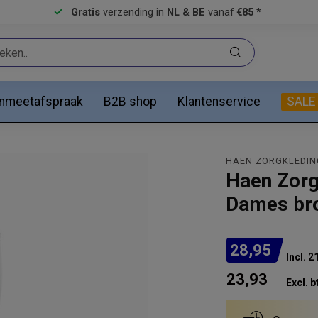
Gratis
verzending in
NL & BE
vanaf
€85 *
anmeetafspraak
B2B shop
Klantenservice
SALE
HAEN ZORGKLEDIN
Haen Zorg
Dames bro
28,95
Incl. 
23,93
Excl. b