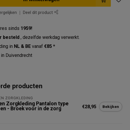
rgelijken
Deel dit product
res sinds
1959!
r besteld
, dezelfde werkdag verwerkt.
ding in
NL & BE
vanaf
€85 *
in Duivendrecht
erde producten
EN ZORGKLEDING
en Zorgkleding Pantalon type
€28,95
Bekijken
en - Broek voor in de zorg