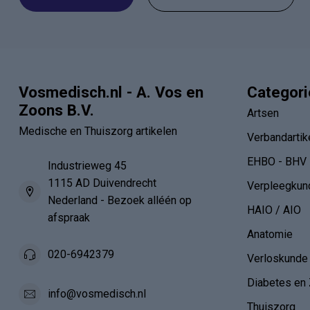
Vosmedisch.nl - A. Vos en
Categor
Zoons B.V.
Artsen
Medische en Thuiszorg artikelen
Verbandartik
EHBO - BHV
Industrieweg 45
1115 AD Duivendrecht
Verpleegkun
Nederland - Bezoek alléén op
HAIO / AIO
afspraak
Anatomie
020-6942379
Verloskunde
Diabetes en 
info@vosmedisch.nl
Thuiszorg