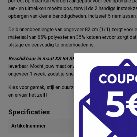
perfect op maat kan worden aangepast voor een optimale pas
aan- en uittrekken moeiteloos, terwijl de 2 handige insteek
opbergen van kleine benodigdheden. Inclusief 5 riemlussen.
De binnenbeenlengte van ongeveer 82 cm (1/1) zorgt voor ee
materiaal van 65% polyester en 35% katoen ervoor zorgt dat
slijtage en eenvoudig te onderhouden is.
Beschikbaar in maat XS tot 3XL
, is de Pantalon type Pearl 
leverbaar. Mocht jouw maat onverhoopt niet op voorraad zijn
ongeveer 1 week, zodat je snel kunt genieten van het comfor
Kies voor gemak, stijl en duurzaamheid in de medische secto
en ervaar het zelf!
Specificaties
Artikelnummer
280233200