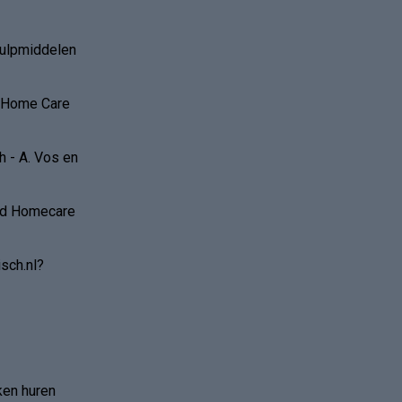
hulpmiddelen
r Home Care
 - A. Vos en
and Homecare
sch.nl?
ken huren