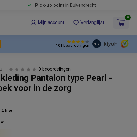
Pick-up point
in Duivendrecht
0
Mijn account
Verlanglijst
8.7
104
beoordelingen
0 beoordelingen
G
kleding Pantalon type Pearl -
ek voor in de zorg
21% btw
tw