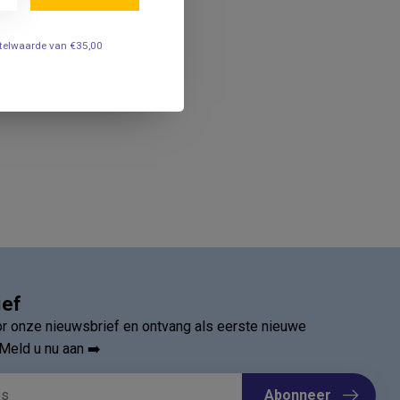
estelwaarde van €35,00
ief
oor onze nieuwsbrief en ontvang als eerste nieuwe
Meld u nu aan ➡️
Abonneer