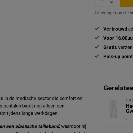
Toevoegen om te ve
Vertrouwd
ad
Voor 16.00uu
Gratis
verzen
Pick-up point
Gerelate
ls in de medische sector die comfort en
HA
 pantalon biedt niet alleen een
Ha
Gw
ebt tijdens lange werkdagen.
.
n een elastische tailleband
, waardoor hij