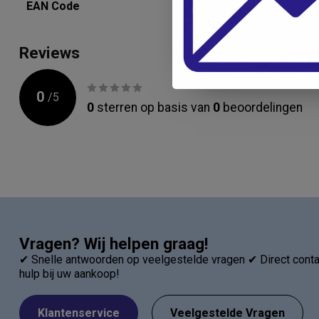
EAN Code
8713392141
Reviews
0
/
5
0
sterren op basis van
0
beoordelingen
Vragen? Wij helpen graag!
✔ Snelle antwoorden op veelgestelde vragen ✔ Direct contac
hulp bij uw aankoop!
Klantenservice
Veelgestelde Vragen