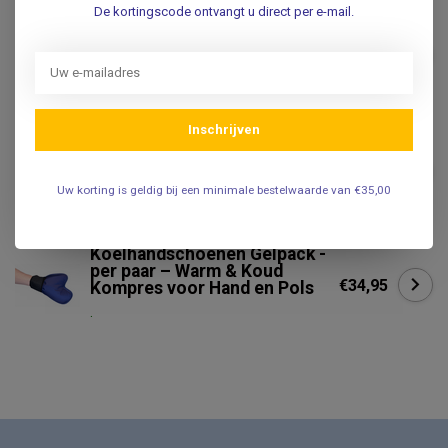
De kortingscode ontvangt u direct per e-mail.
GELLO
Gello Koud-warm kompres -
€2,25
8x38 cm - Hot-cold pack
.
Inschrijven
GELLO
Gello Koud-warm kompres -
€9,50
30 x 40 cm - Hot-cold pack
Uw korting is geldig bij een minimale bestelwaarde van €35,00
.
Koelhandschoenen Gelpack -
per paar – Warm & Koud
€34,95
Kompres voor Hand en Pols
.