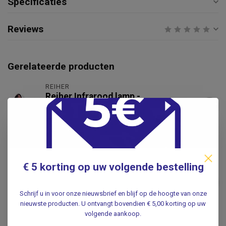
Specificaties
Reviews
Gerelateerde producten
REIHER
Reiher Infrarood lamp -
krachtige warmtelamp - incl.
€39,95
150 Watt Philips lamp
.
NEEU
NEEU Hot Cold Gelpack
€ 5 korting op uw volgende bestelling
Sleeve voor knieën,
ellebogen en gewrichten
€29,99
voor warmte- en
Schrijf u in voor onze nieuwsbrief en blijf op de hoogte van onze
koudetherapie
nieuwste producten. U ontvangt bovendien € 5,00 korting op uw
.
volgende aankoop.