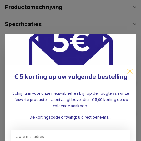
Productomschrijving
Specificaties
Reviews
Gerelateerde producten
€ 5 korting op uw volgende bestelling
Complete spiraalset
€59,95
.
Schrijf u in voor onze nieuwsbrief en blijf op de hoogte van onze
nieuwste producten. U ontvangt bovendien € 5,00 korting op uw
IUD Verwijdertang Mathieu
volgende aankoop.
28cm
€69,50
De kortingscode ontvangt u direct per e-mail.
.
Ramister uterussonde /