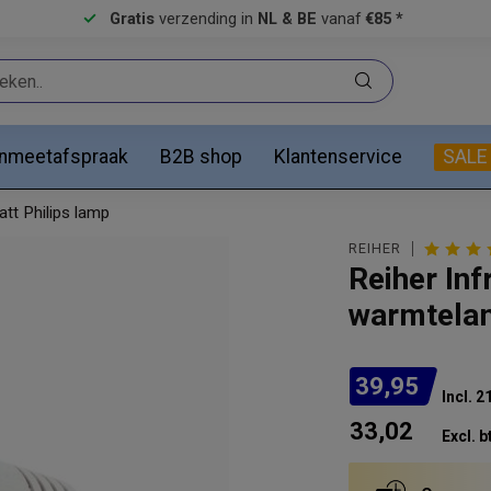
Gratis
verzending in
NL & BE
vanaf
€85 *
anmeetafspraak
B2B shop
Klantenservice
SALE
att Philips lamp
REIHER
Reiher Inf
warmtelam
39,95
Incl. 
33,02
Excl. b