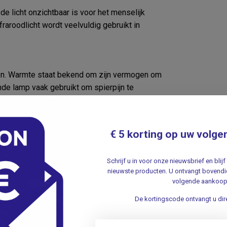
de licht onzichtbaar is voor het menselijk
raroodlicht wordt veelvuldig gebruikt in
den. Warmte staat bekend om zijn vermogen om
de lamp vaak gebruikt om spierpijn te
te versnelt de genezing en stimuleert de
€ 5 korting op uw volge
deze lamp ook aangenaam op de huid. Het is
Schrijf u in voor onze nieuwsbrief en bli
ooral wanneer de warmte diep doordringt in de
nieuwste producten. U ontvangt bovendie
volgende aankoop
ctieve pijnverlichting en geniet van het
De kortingscode ontvangt u dire