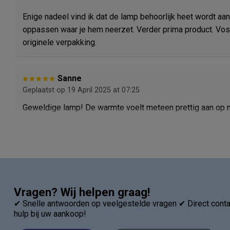
Enige nadeel vind ik dat de lamp behoorlijk heet wordt aa
oppassen waar je hem neerzet. Verder prima product. Vos
originele verpakking.
Sanne
Geplaatst op 19 April 2025 at 07:25
Geweldige lamp! De warmte voelt meteen prettig aan op mijn
gebruik ‘m elke avond en merk duidelijk verschil.
Vragen? Wij helpen graag!
✔ Snelle antwoorden op veelgestelde vragen ✔ Direct contac
hulp bij uw aankoop!