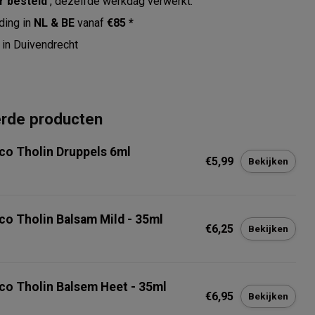
r besteld
, dezelfde werkdag verwerkt.
ding in
NL & BE
vanaf
€85 *
in Duivendrecht
erde producten
co Tholin Druppels 6ml
€5,99
Bekijken
co Tholin Balsam Mild - 35ml
€6,25
Bekijken
co Tholin Balsem Heet - 35ml
€6,95
Bekijken