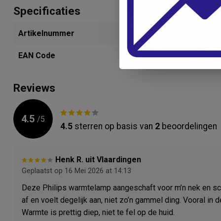
Specificaties
Artikelnummer
280232164
EAN Code
4005660240
Reviews
4.5
/
5
4.5
sterren op basis van
2
beoordelingen
Henk R. uit Vlaardingen
Geplaatst op 16 Mei 2026 at 14:13
Deze Philips warmtelamp aangeschaft voor m’n nek en sc
af en voelt degelijk aan, niet zo’n gammel ding. Vooral in d
Warmte is prettig diep, niet te fel op de huid.