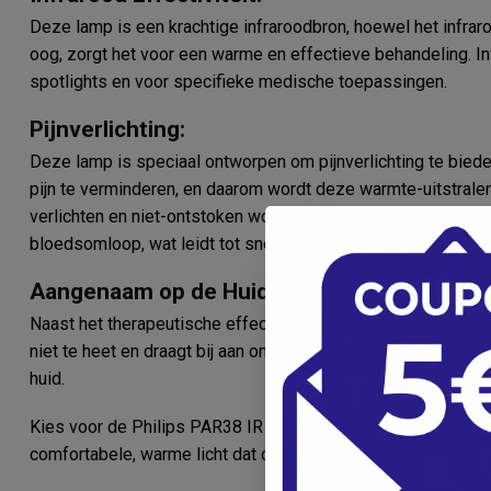
Deze lamp is een krachtige infraroodbron, hoewel het infraro
oog, zorgt het voor een warme en effectieve behandeling. Inf
spotlights en voor specifieke medische toepassingen.
Pijnverlichting:
Deze lamp is speciaal ontworpen om pijnverlichting te bie
pijn te verminderen, en daarom wordt deze warmte-uitstralen
verlichten en niet-ontstoken wonden te behandelen. De warm
bloedsomloop, wat leidt tot snellere wondgenezing.
Aangenaam op de Huid:
Naast het therapeutische effect voelt het warme licht van 
niet te heet en draagt bij aan ontspanning van de spieren, v
huid.
Kies voor de Philips PAR38 IR 150W E27 230V Rood voor effe
comfortabele, warme licht dat deze lamp biedt.