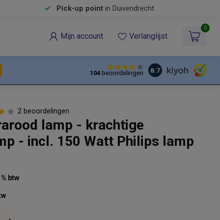
Pick-up point
in Duivendrecht
0
Mijn account
Verlanglijst
8.7
104
beoordelingen
2 beoordelingen
rarood lamp - krachtige
p - incl. 150 Watt Philips lamp
21% btw
tw