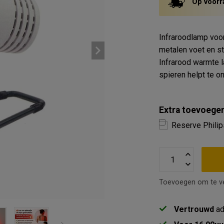
Op voorr
Infraroodlamp voo
metalen voet en st
Infrarood warmte 
spieren helpt te 
Extra toevoegen
Reserve Phili
Toevoegen om te ve
Vertrouwd
ad