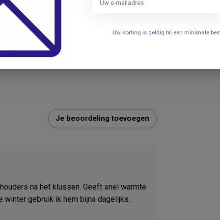
Uw korting is geldig bij een minimale b
021
Je beoordeling toevoegen
houders na het klussen. Geeft snel warmte
e winter gebruik ik hem bijna dagelijks.