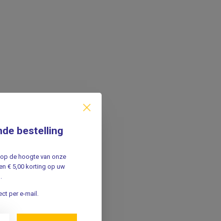
nde bestelling
jf op de hoogte van onze
n € 5,00 korting op uw
.
ct per e-mail.