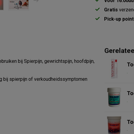
Voor 16.00uu
Gratis
verzen
Pick-up point
Gerelate
ruiken bij Spierpijn, gewrichtspijn, hoofdpijn,
To
.
ing bij spierpijn of verkoudheidssymptomen
To
.
To
.