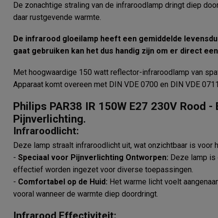
De zonachtige straling van de infraroodlamp dringt diep doo
daar rustgevende warmte.
De infrarood gloeilamp heeft een gemiddelde levensduu
gaat gebruiken kan het dus handig zijn om er direct een
Met hoogwaardige 150 watt reflector-infraroodlamp van spat
Apparaat komt overeen met DIN VDE 0700 en DIN VDE 071
Philips PAR38 IR 150W E27 230V Rood - 
Pijnverlichting.
Infraroodlicht:
Deze lamp straalt infraroodlicht uit, wat onzichtbaar is voor
-
Speciaal voor Pijnverlichting Ontworpen:
Deze lamp is o
effectief worden ingezet voor diverse toepassingen.
-
Comfortabel op de Huid:
Het warme licht voelt aangenaam
vooral wanneer de warmte diep doordringt.
Infrarood Effectiviteit: