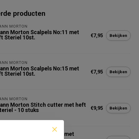
erde producten
ANN MORTON
ann Morton Scalpels No:11 met
€7,95
Bekijken
t Steriel 10st.
ANN MORTON
ann Morton Scalpels No:15 met
€7,95
Bekijken
t Steriel 10st.
ANN MORTON
ann Morton Stitch cutter met heft
€9,95
Bekijken
teriel - 10 stuks
feshield Wegwerp scalpel met