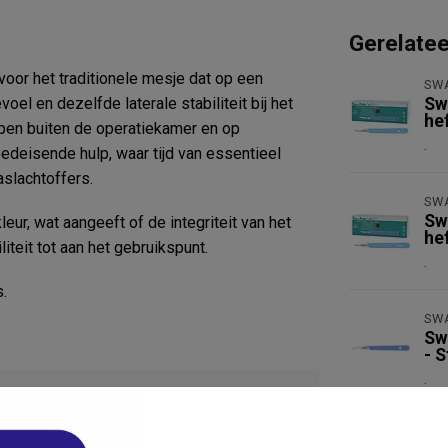
Gerelate
oor het traditionele mesje dat op een
SW
el en dezelfde laterale stabiliteit bij het
Sw
hef
epen buiten de operatiekamer en op
.
oedeisende hulp, waar tijd van essentieel
aslachtoffers.
SW
Sw
eur, wat aangeeft of de integriteit van het
hef
iteit tot aan het gebruikspunt.
.
.
SW
Sw
- S
.
Sa
016