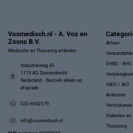
Vosmedisch.nl - A. Vos en
Categor
Zoons B.V.
Artsen
Medische en Thuiszorg artikelen
Verbandartik
EHBO - BHV
Industrieweg 45
1115 AD Duivendrecht
Verpleegkun
Nederland - Bezoek alléén op
HAIO / AIO
afspraak
Anatomie
020-6942379
Verloskunde
Diabetes en 
info@vosmedisch.nl
Thuiszorg