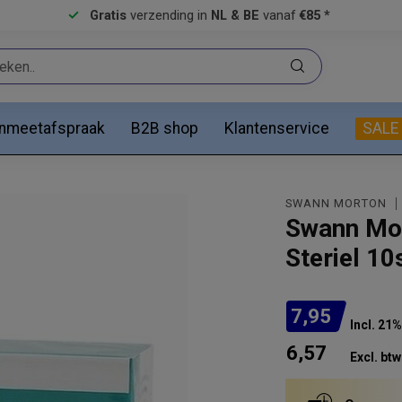
Gratis
verzending in
NL & BE
vanaf
€85 *
anmeetafspraak
B2B shop
Klantenservice
SALE
SWANN MORTON
Swann Mor
Steriel 10
7,95
Incl. 21
6,57
Excl. btw