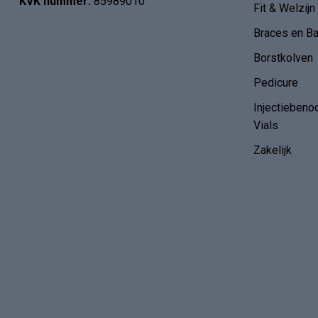
KVK nummer:
85989010
Fit & Welzijn
Braces en B
Borstkolven
Pedicure
Injectiebeno
Vials
Zakelijk