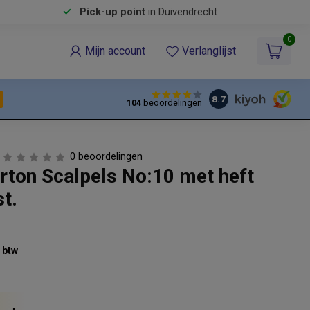
Pick-up point
in Duivendrecht
0
Mijn account
Verlanglijst
8.7
104
beoordelingen
0 beoordelingen
ton Scalpels No:10 met heft
st.
% btw