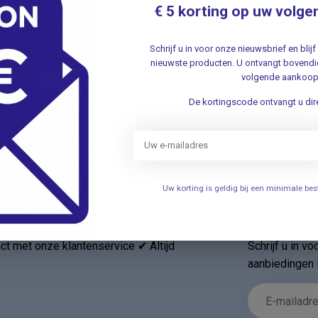
hef
€ 5 korting op uw volge
Nie
Schrijf u in voor onze nieuwsbrief en bli
nieuwste producten. U ontvangt bovendie
volgende aankoop
Je beoordeling toevoegen
De kortingscode ontvangt u dire
Uw korting is geldig bij een minimale b
Nieuwsbr
t met onze klantenservice ✔ Altijd
Schrijf u in v
aanbiedingen 