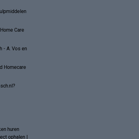
hulpmiddelen
r Home Care
 - A. Vos en
and Homecare
sch.nl?
ken huren
ct ophalen |