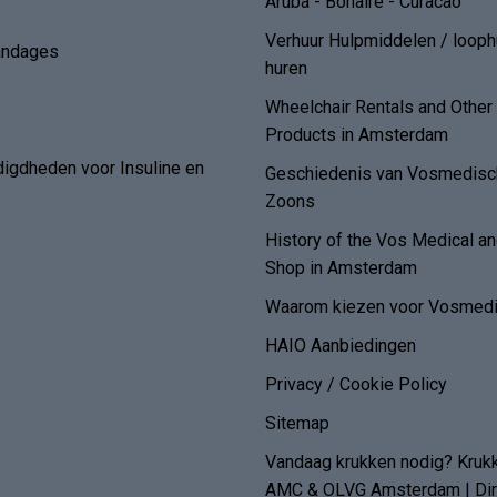
Aruba - Bonaire - Curacao
Verhuur Hulpmiddelen / loop
andages
huren
Wheelchair Rentals and Othe
Products in Amsterdam
digdheden voor Insuline en
Geschiedenis van Vosmedisch
Zoons
History of the Vos Medical 
Shop in Amsterdam
Waarom kiezen voor Vosmedi
HAIO Aanbiedingen
Privacy / Cookie Policy
Sitemap
Vandaag krukken nodig? Kruk
AMC & OLVG Amsterdam | Dire