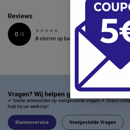
Reviews
0
/
5
0
sterren op basis van
0
beoordelingen
Vragen? Wij helpen graag!
✔ Snelle antwoorden op veelgestelde vragen ✔ Direct contac
hulp bij uw aankoop!
Klantenservice
Veelgestelde Vragen