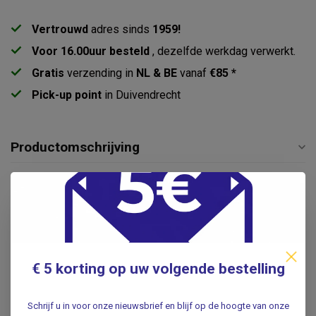
Vertrouwd
adres sinds
1959!
Voor 16.00uur besteld
, dezelfde werkdag verwerkt.
Gratis
verzending in
NL & BE
vanaf
€85 *
Pick-up point
in Duivendrecht
Productomschrijving
Specificaties
Reviews
€ 5 korting op uw volgende bestelling
Gerelateerde producten
SOS TALISMAN
Schrijf u in voor onze nieuwsbrief en blijf op de hoogte van onze