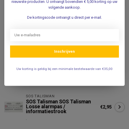
SOS Talisman SOS Talisman
nieuwste producten. U ontvangt bovendien € 5,00 korting op uw
€27,50
Halsketting RVS
volgende aankoop.
.
De kortingscode ontvangt u direct per e-mail.
SOS TALISMAN
SOS Talisman SOS Talisman
€36,95
Dames armband RVS
.
Inschrijven
SOS TALISMAN
SOS Talisman SOS Talisman
Uw korting is geldig bij een minimale bestelwaarde van €35,00
€29,50
Halsketting met sterrenbeeld
.
SOS TALISMAN
SOS Talisman SOS Talisman
Losse alarmpas /
€2,95
informatiestrook
.