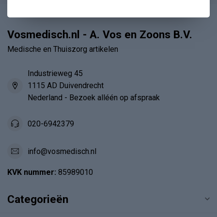
Vosmedisch.nl - A. Vos en Zoons B.V.
Medische en Thuiszorg artikelen
Industrieweg 45
1115 AD Duivendrecht
Nederland - Bezoek alléén op afspraak
020-6942379
info@vosmedisch.nl
KVK nummer:
85989010
Categorieën