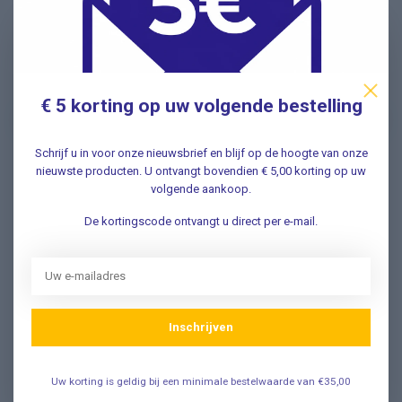
Nieuwsbrief
Schrijf u in voor onze nieuwsbrief en ontvang als eerste
nieuwe aanbiedingen Meld u nu aan ➡️
€ 5 korting op uw volgende bestelling
Schrijf u in voor onze nieuwsbrief en blijf op de hoogte van onze
nieuwste producten. U ontvangt bovendien € 5,00 korting op uw
volgende aankoop.
Vragen? Wij helpen graag!
✔ Snelle antwoorden op veelgestelde vragen ✔ Direct
De kortingscode ontvangt u direct per e-mail.
contact met onze klantenservice ✔ Altijd hulp bij uw
aankoop!
Klantenservice
Inschrijven
Veelgestelde Vragen
Uw korting is geldig bij een minimale bestelwaarde van €35,00