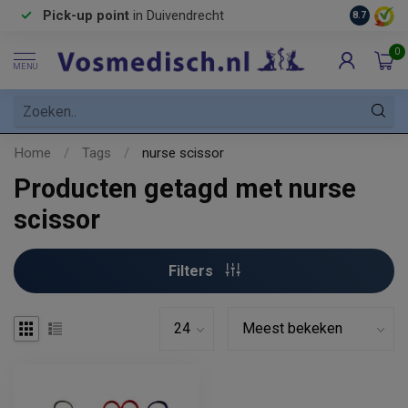
Pick-up point
in Duivendrecht
8.7
0
MENU
Home
/
Tags
/
nurse scissor
Producten getagd met nurse
scissor
Filters