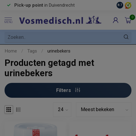
Pick-up point
in Duivendrecht
8.7
0
MENU
Home
/
Tags
/
urinebekers
Producten getagd met
urinebekers
Filters