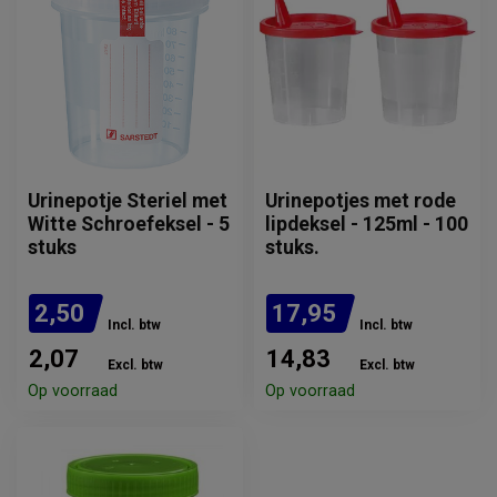
Urinepotje Steriel met
Urinepotjes met rode
Witte Schroefeksel - 5
lipdeksel - 125ml - 100
stuks
stuks.
2,50
17,95
Incl. btw
Incl. btw
2,07
14,83
Excl. btw
Excl. btw
Op voorraad
Op voorraad