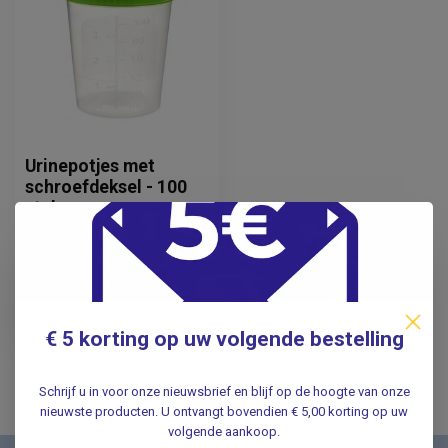
Urinepotjes met
schroefdeksel - 100
stuks.
22,95
Incl. btw
18,97
Excl. btw
€ 5 korting op uw volgende bestelling
Op voorraad
Schrijf u in voor onze nieuwsbrief en blijf op de hoogte van onze
nieuwste producten. U ontvangt bovendien € 5,00 korting op uw
volgende aankoop.