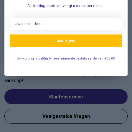
De kortingscode ontvangt u direct per e-mail.
Nieuwsbrief
Schrijf u in voor onze nieuwsbrief en ontvang als eerste
nieuwe aanbiedingen Meld u nu aan ➡️
Inschrijven
Uw korting is geldig bij een minimale bestelwaarde van €35,00
Vragen? Wij helpen graag!
✔ Snelle antwoorden op veelgestelde vragen ✔ Direct
contact met onze klantenservice ✔ Altijd hulp bij uw
aankoop!
Klantenservice
Veelgestelde Vragen