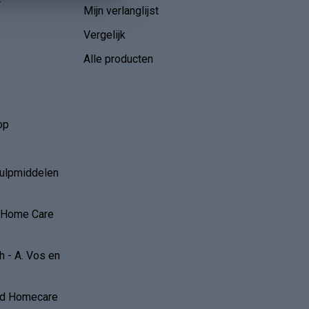
r
Mijn verlanglijst
Vergelijk
Alle producten
op
hulpmiddelen
r Home Care
 - A. Vos en
and Homecare