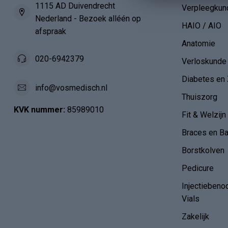
1115 AD Duivendrecht
Verpleegkun
Nederland - Bezoek alléén op
HAIO / AIO
afspraak
Anatomie
020-6942379
Verloskunde
Diabetes en 
info@vosmedisch.nl
Thuiszorg
KVK nummer:
85989010
Fit & Welzijn
Braces en B
Borstkolven
Pedicure
Injectiebeno
Vials
Zakelijk