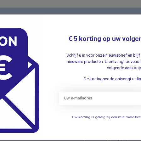
Nieuwsbr
t met onze klantenservice ✔ Altijd
Schrijf u in v
€ 5 korting op uw volge
aanbiedingen 
Schrijf u in voor onze nieuwsbrief en bli
nieuwste producten. U ontvangt bovendie
volgende aankoop
De kortingscode ontvangt u dire
ieën
Informatie
Verhuizing
Uw korting is geldig bij een minimale b
elen
Openingstijden
Persoonlijke uitleg over het g