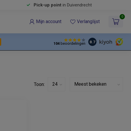
Pick-up point
in Duivendrecht
0
Mijn account
Verlanglijst
8.7
104
beoordelingen
Toon: