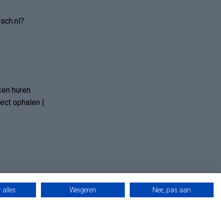
sch.nl?
ken huren
ct ophalen |
 alles
Weigeren
Nee, pas aan