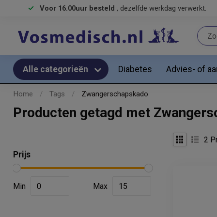
Voor 16.00uur besteld
, dezelfde werkdag verwerkt.
Diabetes
Advies- of a
Alle categorieën
Home
/
Tags
/
Zwangerschapskado
Producten getagd met Zwanger
2
Pr
Prijs
Min
Max