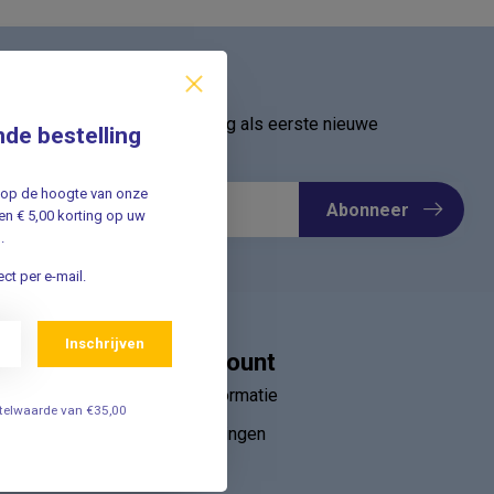
ief
oor onze nieuwsbrief en ontvang als eerste nieuwe
nde bestelling
Meld u nu aan ➡️
jf op de hoogte van onze
Abonneer
n € 5,00 korting op uw
.
ct per e-mail.
Inschrijven
Mijn account
Account informatie
estelwaarde van €35,00
Mijn bestellingen
ebruik van
Mijn tickets