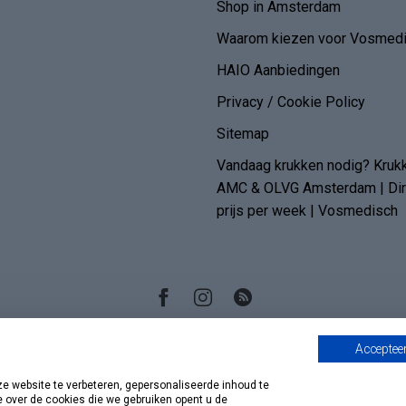
Shop in Amsterdam
Waarom kiezen voor Vosmedi
HAIO Aanbiedingen
Privacy / Cookie Policy
Sitemap
Vandaag krukken nodig? Kruk
AMC & OLVG Amsterdam | Dire
prijs per week | Vosmedisch
Accepteer
 website te verbeteren, gepersonaliseerde inhoud te
e over de cookies die we gebruiken opent u de