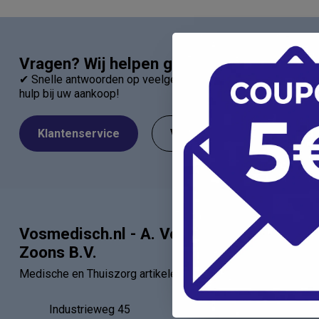
Vragen? Wij helpen graag!
✔ Snelle antwoorden op veelgestelde vragen ✔ Direct contac
hulp bij uw aankoop!
Klantenservice
Veelgestelde Vragen
Vosmedisch.nl - A. Vos en
Categor
Zoons B.V.
Artsen
Medische en Thuiszorg artikelen
Verbandartik
EHBO - BHV
Industrieweg 45