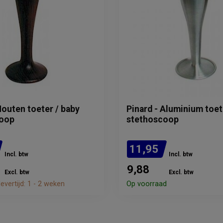
Houten toeter / baby
Pinard - Aluminium toet
coop
stethoscoop
11,95
Incl. btw
Incl. btw
9,88
Excl. btw
Excl. btw
evertijd: 1 - 2 weken
Op voorraad