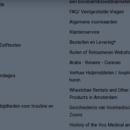
een bovenarmbloeddrukmete
de
FAQ/ Veelgestelde Vragen
Algemene voorwaarden
Klantenservice
Bestellen en Levering*
Zelftesten
Ruilen of Retourneren Websh
Aruba - Bonaire - Curacao
Verhuur Hulpmiddelen / loop
andages
huren
Wheelchair Rentals and Othe
Products in Amsterdam
digdheden voor Insuline en
Geschiedenis van Vosmedisch
Zoons
History of the Vos Medical 