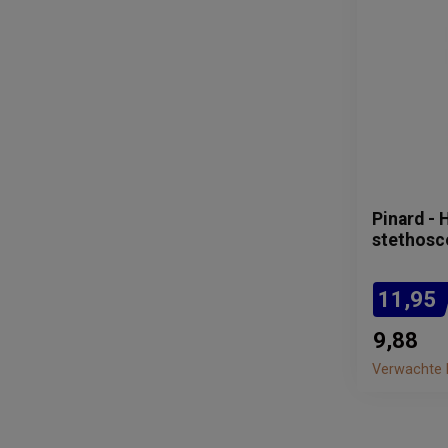
Pinard - 
stethos
11,95
9,88
Verwachte l