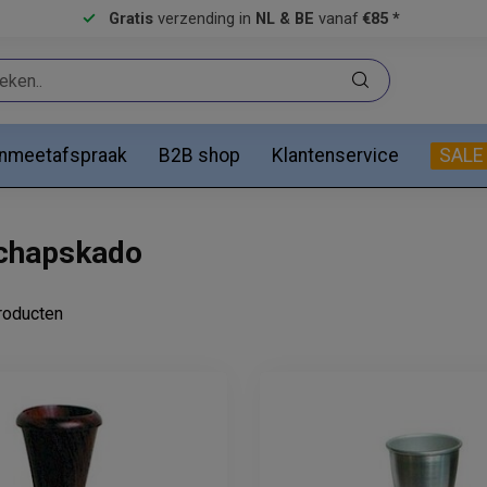
Gratis
verzending in
NL & BE
vanaf
€85 *
anmeetafspraak
B2B shop
Klantenservice
SALE
schapskado
oducten