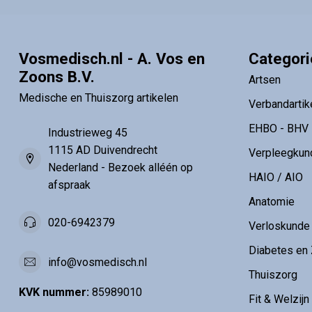
Vosmedisch.nl - A. Vos en
Categor
Zoons B.V.
Artsen
Medische en Thuiszorg artikelen
Verbandartik
EHBO - BHV
Industrieweg 45
1115 AD Duivendrecht
Verpleegkun
Nederland - Bezoek alléén op
HAIO / AIO
afspraak
Anatomie
020-6942379
Verloskunde
Diabetes en 
info@vosmedisch.nl
Thuiszorg
KVK nummer:
85989010
Fit & Welzijn