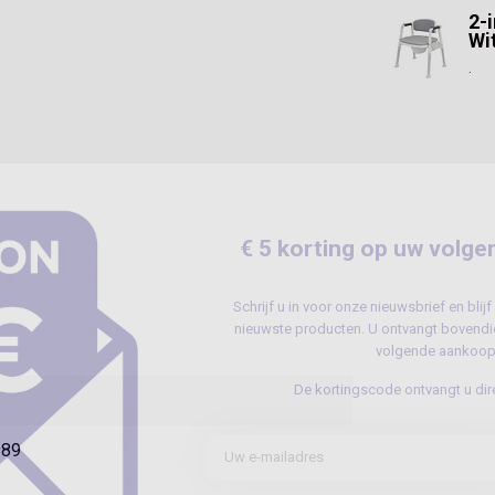
2-
Wit
.
€ 5 korting op uw volge
Schrijf u in voor onze nieuwsbrief en bli
nieuwste producten. U ontvangt bovendie
volgende aankoop
De kortingscode ontvangt u dire
989