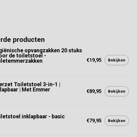
erde producten
giënische opvangzakken 20 stuks
oor de toiletstoel -
€19,95
Bekijken
iletemmerzakken
rzet Toiletstoel 3-in-1 |
klapbaar | Met Emmer
€89,95
Bekijken
letstoel inklapbaar - basic
€79,95
Bekijken