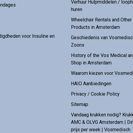
Verhuur Hulpmiddelen / loop
andages
huren
Wheelchair Rentals and Othe
Products in Amsterdam
digdheden voor Insuline en
Geschiedenis van Vosmedisch
Zoons
History of the Vos Medical 
Shop in Amsterdam
Waarom kiezen voor Vosmedi
HAIO Aanbiedingen
Privacy / Cookie Policy
Sitemap
Vandaag krukken nodig? Kruk
AMC & OLVG Amsterdam | Dire
prijs per week | Vosmedisch