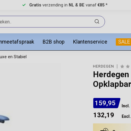
Gratis
verzending in
NL & BE
vanaf
€85 *
anmeetafspraak
B2B shop
Klantenservice
SALE
uxe en Stabiel
HERDEGEN
Herdegen 
Opklapbar
159,95
Incl
132,19
Excl.