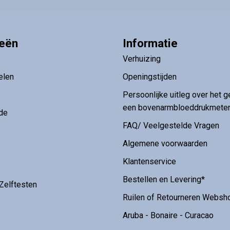
ieën
Informatie
Verhuizing
elen
Openingstijden
Persoonlijke uitleg over het g
een bovenarmbloeddrukmete
de
FAQ/ Veelgestelde Vragen
Algemene voorwaarden
Klantenservice
Bestellen en Levering*
Zelftesten
Ruilen of Retourneren Websh
Aruba - Bonaire - Curacao