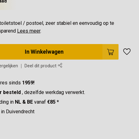
aad
iletstoel / postoel, zeer stabiel en eenvoudig op te
esparend
Lees meer
.
In Winkelwagen
rgelijken
Deel dit product
res sinds
1959!
r besteld
, dezelfde werkdag verwerkt.
ding in
NL & BE
vanaf
€85 *
in Duivendrecht