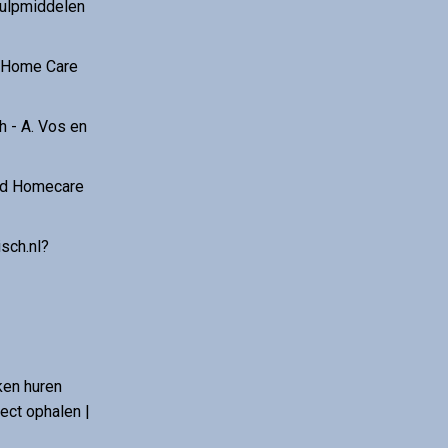
hulpmiddelen
r Home Care
 - A. Vos en
and Homecare
sch.nl?
ken huren
ct ophalen |