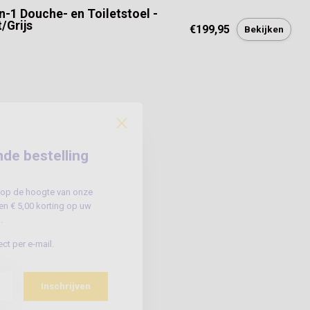
in-1 Douche- en Toiletstoel -
/Grijs
€199,95
Bekijken
nde bestelling
jf op de hoogte van onze
n € 5,00 korting op uw
.
ct per e-mail.
Inschrijven