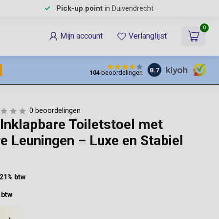
Pick-up point
in Duivendrecht
0
Mijn account
Verlanglijst
8.7
104
beoordelingen
0 beoordelingen
Inklapbare Toiletstoel met
e Leuningen – Luxe en Stabiel
. 21% btw
 btw