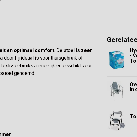
Gerelate
teit en optimaal comfort
. De stoel is
zeer
Hy
- v
ardoor hij ideaal is voor thuisgebruik of
To
l extra gebruiksvriendelijk en geschikt voor
.
ostoel genoemd.
Ove
In
.
Toi
.
emmer