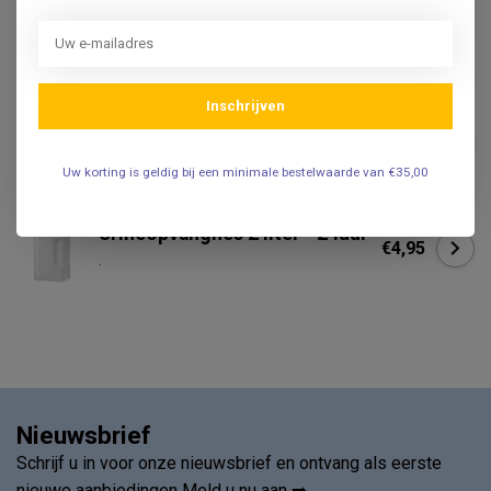
transparante kijkstrip - met
€4,99
schroefdop en etiket
.
Inschrijven
Urinepotje Steriel met Witte
Schroefeksel - 5 stuks
€2,50
.
Uw korting is geldig bij een minimale bestelwaarde van €35,00
Urineopvangfles 2 liter - 24uur
€4,95
.
Nieuwsbrief
Schrijf u in voor onze nieuwsbrief en ontvang als eerste
nieuwe aanbiedingen Meld u nu aan ➡️