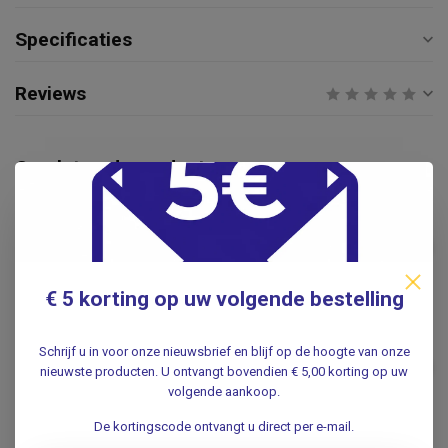
Specificaties
Reviews
Gerelateerde producten
URI-MAX
Uri-Max Urine opvangzak voor
baby's/ kleine kinderen Steriel
€7,95
10 st.
.
€ 5 korting op uw volgende bestelling
Urineverzamelfles 2 liter -
voor 24-uurs urineopvang -
Schrijf u in voor onze nieuwsbrief en blijf op de hoogte van onze
€4,95
Kleur: Bruin
nieuwste producten. U ontvangt bovendien € 5,00 korting op uw
volgende aankoop.
.
De kortingscode ontvangt u direct per e-mail.
Urineopvangfles 3 liter - met