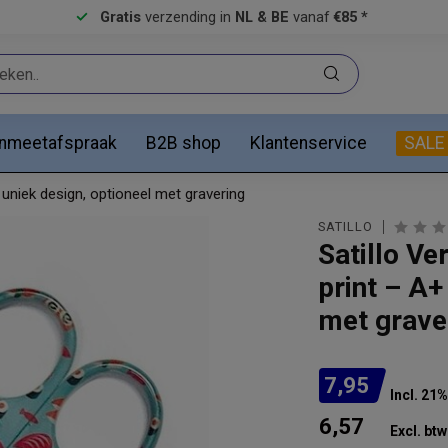
Gratis
verzending in
NL & BE
vanaf
€85 *
anmeetafspraak
B2B shop
Klantenservice
SALE
uniek design, optioneel met gravering
SATILLO
Satillo V
print – A+
met grave
7,95
Incl. 21
6,57
Excl. btw