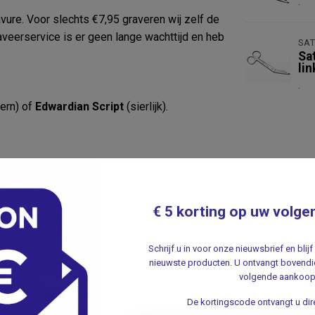
.
ure. Voor slechts €7,95 graveren wij zelf de
veerservice is er geen lange wachttijd en heb
SAT
Sa
li
.
ern) of
Edwardian Script
(sierlijk).
€ 5 korting op uw volge
Schrijf u in voor onze nieuwsbrief en bli
nieuwste producten. U ontvangt bovendie
volgende aankoop
De kortingscode ontvangt u dire