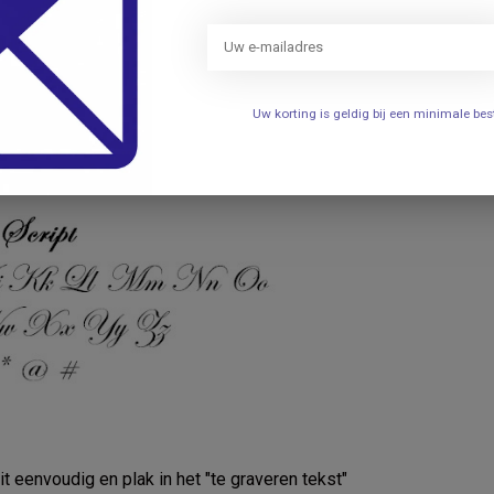
Uw korting is geldig bij een minimale b
it eenvoudig en plak in het "te graveren tekst"