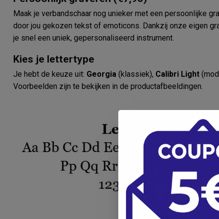
Maak je verbandschaar nog unieker met een persoonlijke grav
door jou gekozen tekst of emoticons. Dankzij onze eigen gra
je snel een uniek, gepersonaliseerd instrument.
Kies je lettertype
Je hebt de keuze uit:
Georgia
(klassiek),
Calibri Light
(mod
Voorbeelden zijn te bekijken in de productafbeeldingen.