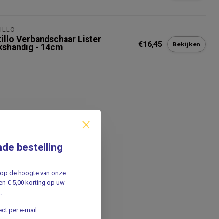
ILLO
tillo Verbandschaar Lister
€16,45
Bekijken
nkshandig - 14cm
nde bestelling
jf op de hoogte van onze
n € 5,00 korting op uw
.
ct per e-mail.