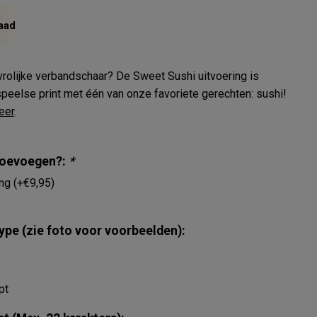
aad
rolijke verbandschaar? De Sweet Sushi uitvoering is
peelse print met één van onze favoriete gerechten: sushi!
eer
.
 toevoegen?:
*
ing (+€9,95)
ype (zie foto voor voorbeelden):
pt