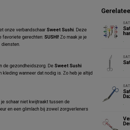
Gerelate
SAT
Sa
 met onze verbandschaar
Sweet Sushi
. Deze
ha
ze favoriete gerechten:
SUSHI!
Zo maak je je
.
 diensten.
SAT
Sa
 in de gezondheidszorg. De
Sweet Sushi
.
kleding wanneer dat nodig is. Zo heb je altijd
SAT
Sa
Da
je schaar niet kwijtraakt tussen de
.
leur en een glimlach bij zowel zorgverleners
Ve
De