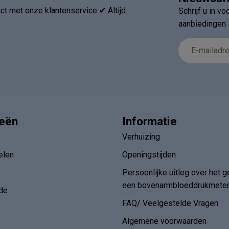
t met onze klantenservice ✔ Altijd
Schrijf u in v
aanbiedingen 
ieën
Informatie
Verhuizing
elen
Openingstijden
Persoonlijke uitleg over het g
een bovenarmbloeddrukmete
de
FAQ/ Veelgestelde Vragen
Algemene voorwaarden