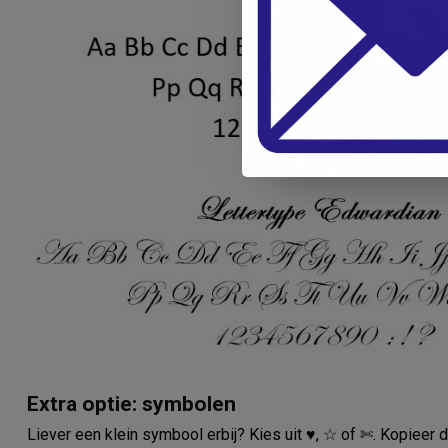
Extra optie: symbolen
Liever een klein symbool erbij? Kies uit ♥, ☆ of ✄. Kopieer d