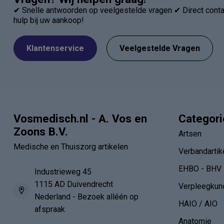
✔ Snelle antwoorden op veelgestelde vragen ✔ Direct contac
hulp bij uw aankoop!
Klantenservice
Veelgestelde Vragen
Vosmedisch.nl - A. Vos en
Categor
Zoons B.V.
Artsen
Medische en Thuiszorg artikelen
Verbandartik
EHBO - BHV
Industrieweg 45
1115 AD Duivendrecht
Verpleegkun
Nederland - Bezoek alléén op
HAIO / AIO
afspraak
Anatomie