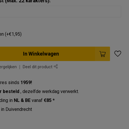
t (Max. 22 karakters):
en (+€1,95)
In Winkelwagen
rgelijken
Deel dit product
res sinds
1959!
r besteld
, dezelfde werkdag verwerkt.
ding in
NL & BE
vanaf
€85 *
in Duivendrecht