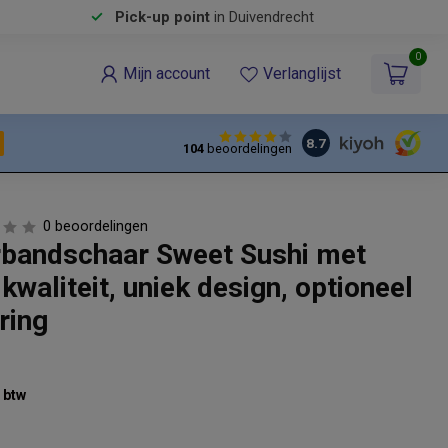
Pick-up point
in Duivendrecht
0
Mijn account
Verlanglijst
8.7
104
beoordelingen
0 beoordelingen
erbandschaar Sweet Sushi met
 kwaliteit, uniek design, optioneel
ring
% btw