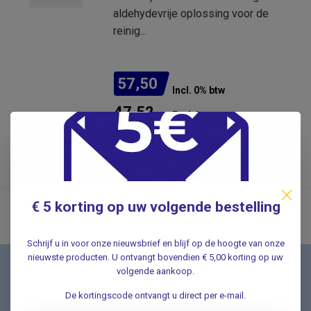
aldehydevrije oplossing voor de
reinig...
57,50
Incl. 0% btw
47,52
Excl. btw
.
Op voorraad
€ 5 korting op uw volgende bestelling
Schrijf u in voor onze nieuwsbrief en blijf op de hoogte van onze
nieuwste producten. U ontvangt bovendien € 5,00 korting op uw
Nieuwsbrief
volgende aankoop.
Schrijf u in voor onze nieuwsbrief en ontvang als eerste
De kortingscode ontvangt u direct per e-mail.
nieuwe aanbiedingen Meld u nu aan ➡️