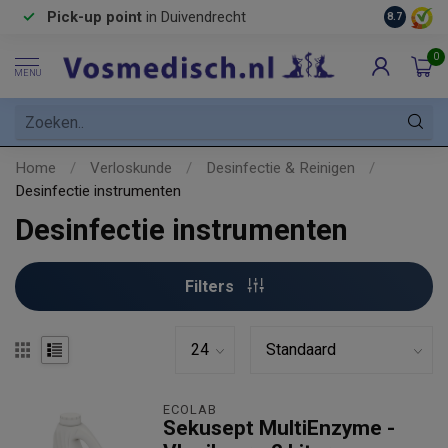
Pick-up point
in Duivendrecht
8.7
0
MENU
Home
/
Verloskunde
/
Desinfectie & Reinigen
/
Desinfectie instrumenten
Desinfectie instrumenten
Filters
ECOLAB
Sekusept MultiEnzyme -