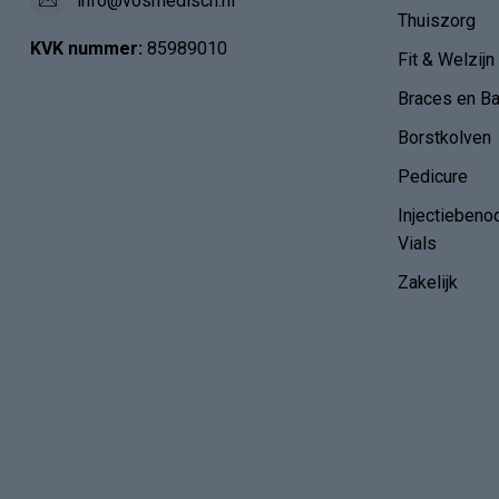
info@vosmedisch.nl
Thuiszorg
KVK nummer:
85989010
Fit & Welzijn
Braces en B
Borstkolven
Pedicure
Injectiebeno
Vials
Zakelijk