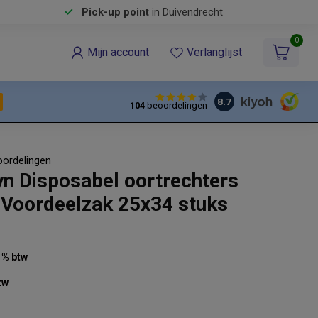
Pick-up point
in Duivendrecht
0
Mijn account
Verlanglijst
8.7
104
beoordelingen
oordelingen
yn Disposabel oortrechters
Voordeelzak 25x34 stuks
21% btw
tw