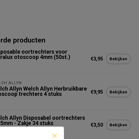
erde producten
sposable oortrechters voor
bralux otoscoop 4mm (50st.)
€3,95
Bekijken
LCH ALLYN
lch Allyn Welch Allyn Herbruikbare
€9,95
Bekijken
oscoop trechters 4 stuks
lch Allyn Disposabel oortrechters
25mm - Zakje 34 stuks
€3,50
Bekijken