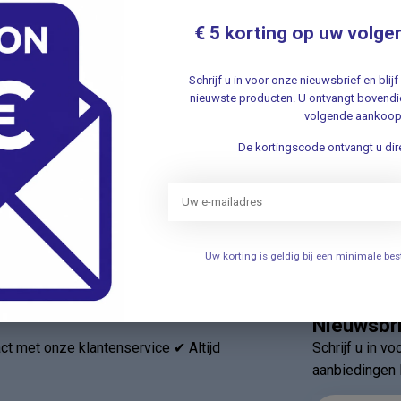
We
654
€ 5 korting op uw volge
2,
.
Schrijf u in voor onze nieuwsbrief en bli
nieuwste producten. U ontvangt bovendie
CO
volgende aankoop
Co
Je beoordeling toevoegen
ot
De kortingscode ontvangt u dire
.
Uw korting is geldig bij een minimale b
Nieuwsbr
t met onze klantenservice ✔ Altijd
Schrijf u in v
aanbiedingen 