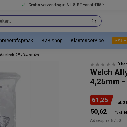
Gratis
verzending in
NL & BE
vanaf
€85 *
anmeetafspraak
B2B shop
Klantenservice
SALE
rdeelzak 25x34 stuks
0 be
Welch All
4,25mm - 
61,25
Incl. 
50,62
Excl. b
Adviesprijs
87,50