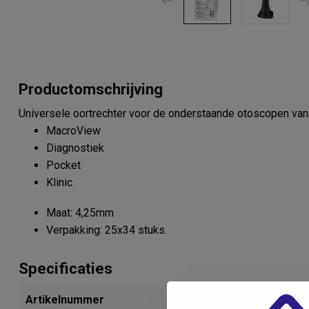
Productomschrijving
Universele oortrechter voor de onderstaande otoscopen van 
MacroView
Diagnostiek
Pocket
Klinic
Maat: 4,25mm
Verpakking: 25x34 stuks.
Specificaties
Artikelnummer
312822396