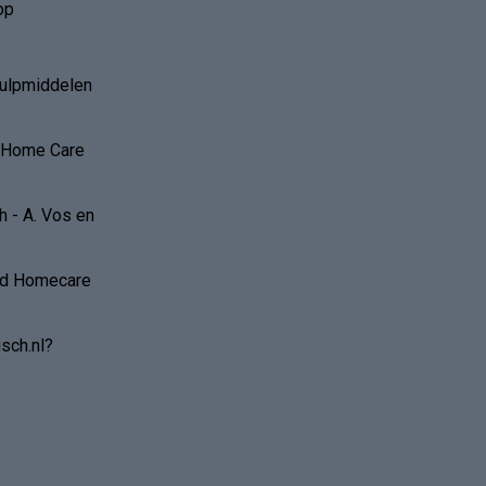
op
hulpmiddelen
r Home Care
 - A. Vos en
and Homecare
sch.nl?