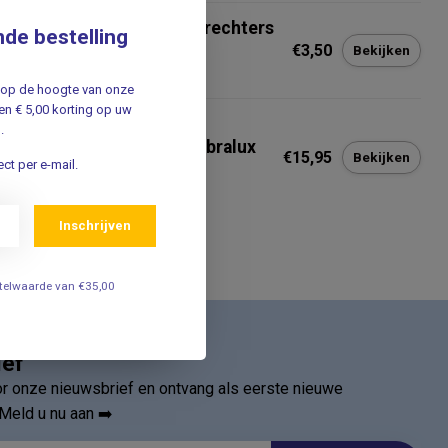
lch Allyn Disposabel oortrechters
nde bestelling
75mm - Zakje 34 stuks
€3,50
Bekijken
jf op de hoogte van onze
n € 5,00 korting op uw
MED
.
med Oortrechters voor Fibralux
€15,95
Bekijken
oscoop - 2,5mm (250st.)
ct per e-mail.
Inschrijven
estelwaarde van €35,00
ief
oor onze nieuwsbrief en ontvang als eerste nieuwe
Meld u nu aan ➡️