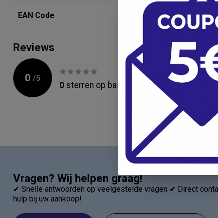
EAN Code
0732094107
Reviews
0
/
5
0
sterren op basis van
0
beoordelingen
Vragen? Wij helpen graag!
✔ Snelle antwoorden op veelgestelde vragen ✔ Direct contac
hulp bij uw aankoop!