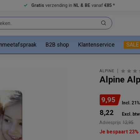
Gratis
verzending in
NL & BE
vanaf
€85 *
anmeetafspraak
B2B shop
Klantenservice
SALE
ALPINE
Alpine Alp
9,95
Incl. 21
8,22
Excl. btw
Adviesprijs
12,95
Je bespaart 23%