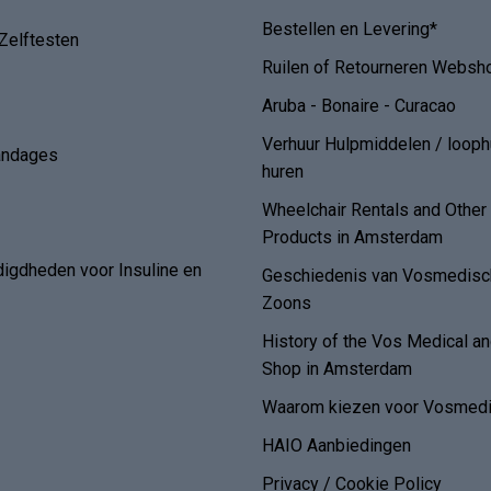
Bestellen en Levering*
Zelftesten
Ruilen of Retourneren Websh
Aruba - Bonaire - Curacao
Verhuur Hulpmiddelen / loop
andages
huren
Wheelchair Rentals and Othe
Products in Amsterdam
digdheden voor Insuline en
Geschiedenis van Vosmedisch
Zoons
History of the Vos Medical 
Shop in Amsterdam
Waarom kiezen voor Vosmedi
HAIO Aanbiedingen
Privacy / Cookie Policy