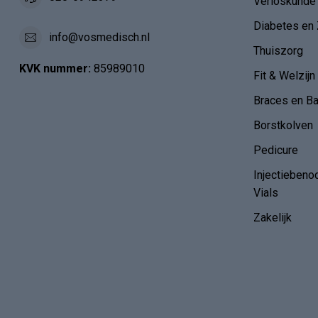
Verloskunde
Diabetes en 
info@vosmedisch.nl
Thuiszorg
KVK nummer:
85989010
Fit & Welzijn
Braces en B
Borstkolven
Pedicure
Injectiebeno
Vials
Zakelijk