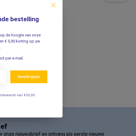
t op voorraad
nde bestelling
jf op de hoogte van onze
n € 5,00 korting op uw
.
ct per e-mail.
Inschrijven
estelwaarde van €35,00
ief
oor onze nieuwsbrief en ontvang als eerste nieuwe