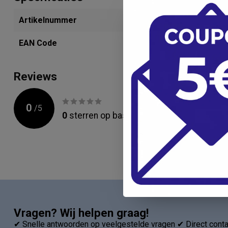
Artikelnummer
280233190
EAN Code
8717154023
Reviews
0
/
5
0
sterren op basis van
0
beoordelingen
Vragen? Wij helpen graag!
✔ Snelle antwoorden op veelgestelde vragen ✔ Direct contac