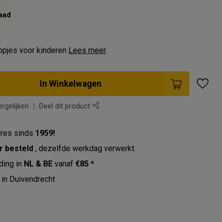
aad
opjes voor kinderen
Lees meer
.
In Winkelwagen
rgelijken
Deel dit product
res sinds
1959!
r besteld
, dezelfde werkdag verwerkt.
ding in
NL & BE
vanaf
€85 *
in Duivendrecht