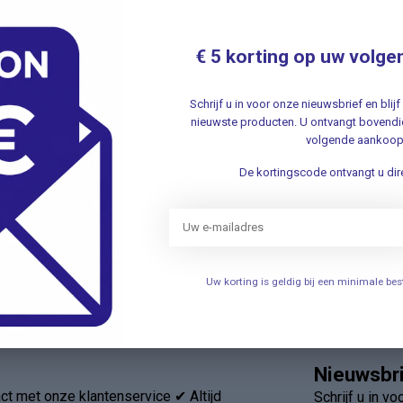
Nie
€ 5 korting op uw volge
541
Schrijf u in voor onze nieuwsbrief en bli
nieuwste producten. U ontvangt bovendie
volgende aankoop
De kortingscode ontvangt u dire
Je beoordeling toevoegen
Uw korting is geldig bij een minimale b
Nieuwsbr
t met onze klantenservice ✔ Altijd
Schrijf u in v