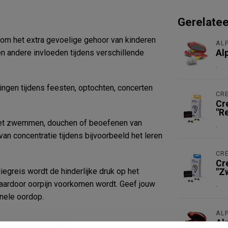
Gerelate
 om het extra gevoelige gehoor van kinderen
ALP
en andere invloeden tijdens verschillende
Al
.
gen tijdens feesten, optochten, concerten
CR
Cr
"R
 het zwemmen, douchen of beoefenen van
.
an concentratie tijdens bijvoorbeeld het leren
CR
Cr
egreis wordt de hinderlijke druk op het
"Z
aardoor oorpijn voorkomen wordt. Geef jouw
.
onele oordop.
ALP
Al