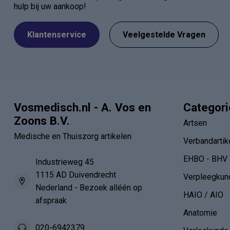
hulp bij uw aankoop!
Klantenservice
Veelgestelde Vragen
Vosmedisch.nl - A. Vos en
Categor
Zoons B.V.
Artsen
Medische en Thuiszorg artikelen
Verbandartik
EHBO - BHV
Industrieweg 45
1115 AD Duivendrecht
Verpleegkun
Nederland - Bezoek alléén op
HAIO / AIO
afspraak
Anatomie
020-6942379