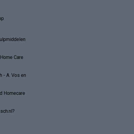
op
hulpmiddelen
r Home Care
 - A. Vos en
and Homecare
sch.nl?