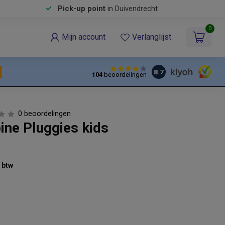
Pick-up point
in Duivendrecht
0
Mijn account
Verlanglijst
8.7
104
beoordelingen
0 beoordelingen
ine Pluggies kids
% btw