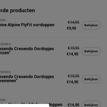
erde producten
INE
€14,95
pine Alpine FlyFit oordoppen
Bekijken
€9,95
ESENDO
€19,95
esendo Cresendo Oordopjes
Bekijken
eizen"
€14,95
ESENDO
€19,95
esendo Cresendo Oordopjes
Bekijken
wemmen"
€14,95
INE
pine Alpine WorkSafe oordoppen
€14,95
Bekijken