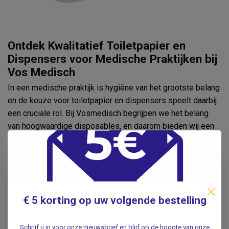
Ontdek Kwalitatief Toiletpapier en
Dispensers voor Medische Praktijken bij
Vos Medisch
In een medische praktijk is hygiëne van het grootste belang
en de keuze voor toiletpapier en dispensers speelt daarbij
een cruciale rol. Bij Vosmedisch begrijpen we het belang
van hoogwaardige disposables, en daarom bieden wij een
uitgebreide selectie toiletpapier en dispensers die voldoen
aan de strengste hygiënenormen. Ontdek hier waarom onze
producten een essentiële aanvulling zijn op uw medische
praktijk.
Toiletpapier van Uitzonderlijke Kwaliteit
€ 5 korting op uw volgende bestelling
Ons assortiment toiletpapier is zorgvuldig geselecteerd
Schrijf u in voor onze nieuwsbrief en blijf op de hoogte van onze
om te voldoen aan de specifieke behoeften van medische