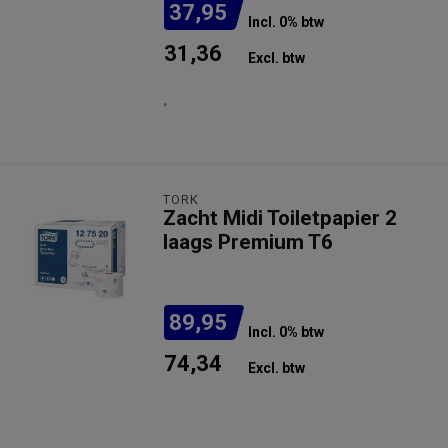
37,95
Incl. 0% btw
31,36
Excl. btw
.
TORK
Zacht Midi Toiletpapier 2
laags Premium T6
89,95
Incl. 0% btw
74,34
Excl. btw
Niet op voorraad
Verwachte levertijd: 1 week