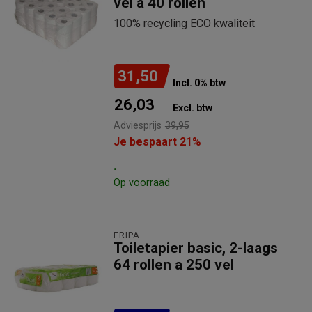
vel a 40 rollen
100% recycling ECO kwaliteit
31,50
Incl. 0% btw
26,03
Excl. btw
Adviesprijs
39,95
Je bespaart 21%
.
Op voorraad
FRIPA
Toiletapier basic, 2-laags
64 rollen a 250 vel