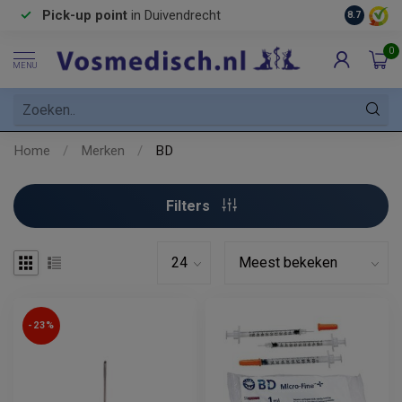
Pick-up point
in Duivendrecht
8.7
0
MENU
Home
/
Merken
/
BD
Filters
-23%