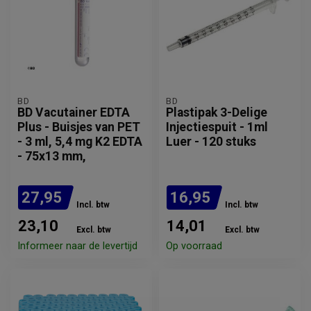
BD
BD
BD Vacutainer EDTA
Plastipak 3-Delige
Plus - Buisjes van PET
Injectiespuit - 1ml
- 3 ml, 5,4 mg K2 EDTA
Luer - 120 stuks
- 75x13 mm,
27,95
16,95
Incl. btw
Incl. btw
23,10
14,01
Excl. btw
Excl. btw
Informeer naar de levertijd
Op voorraad