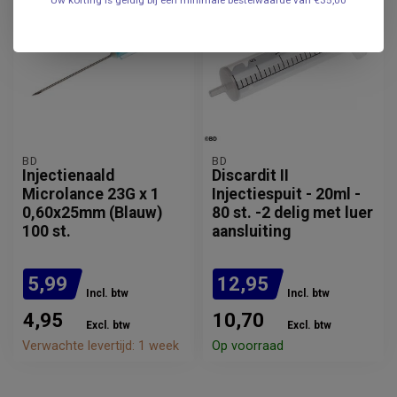
Uw korting is geldig bij een minimale bestelwaarde van €35,00
BD
BD
Injectienaald
Discardit II
Microlance 23G x 1
Injectiespuit - 20ml -
0,60x25mm (Blauw)
80 st. -2 delig met luer
100 st.
aansluiting
5,99
12,95
Incl. btw
Incl. btw
4,95
10,70
Excl. btw
Excl. btw
Verwachte levertijd: 1 week
Op voorraad