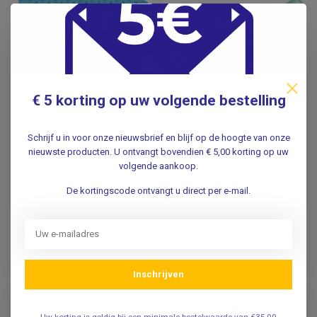
€ 5 korting op uw volgende bestelling
BD
BD
BD Vacutainer Plus
Injectienaald 21G x 2 /
Schrijf u in voor onze nieuwsbrief en blijf op de hoogte van onze
coagulatiebuisje van
0,80x50mm (Groen)
nieuwste producten. U ontvangt bovendien € 5,00 korting op uw
PET, 1,8 ml,
100 st.
volgende aankoop.
natriumcitraat
De kortingscode ontvangt u direct per e-mail.
34,95
5,95
Incl. btw
Incl. btw
28,88
4,92
Excl. btw
Excl. btw
Op voorraad
Inschrijven