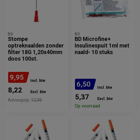
BD
BD
Stompe
BD Microfine+
optreknaalden zonder
Insulinespuit 1ml met
filter 18G 1,20x40mm
naald- 10 stuks
doos 100st.
9,95
Incl. btw
6,50
Incl. btw
8,22
Excl. btw
5,37
Excl. btw
Adviesprijs
12,95
Op voorraad