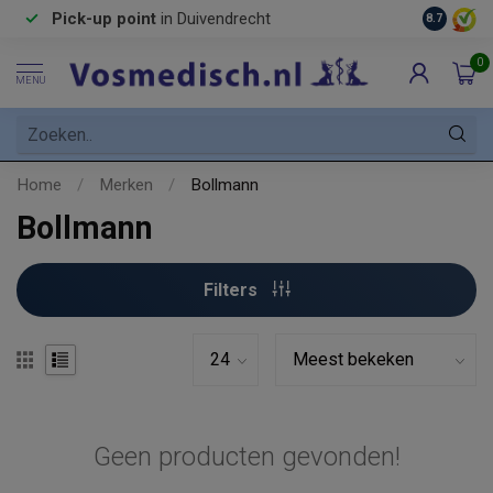
Pick-up point
in Duivendrecht
8.7
0
MENU
Home
/
Merken
/
Bollmann
Bollmann
Filters
Geen producten gevonden!