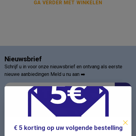
GA VERDER MET WINKELEN
Nieuwsbrief
Schrijf u in voor onze nieuwsbrief en ontvang als eerste
nieuwe aanbiedingen Meld u nu aan ➡️
Vragen? Wij helpen graag!
✔ Snelle antwoorden op veelgestelde vragen ✔ Direct
contact met onze klantenservice ✔ Altijd hulp bij uw
€ 5 korting op uw volgende bestelling
aankoop!