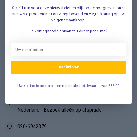
Schrijf u in voor onze nieuwsbrief en blijf op de hoogte van onze
Klantenservice
nieuwste producten. U ontvangt bovendien € 5,00 korting op uw
volgende aankoop.
De kortingscode ontvangt u direct per e-mail.
Veelgestelde Vragen
Inschrijven
Vosmedisch.nl - A. Vos en Zoons B.V.
Medische en Thuiszorg artikelen
Uw korting is geldig bij een minimale bestelwaarde van €35,00
Industrieweg 45
1115 AD Duivendrecht
Nederland - Bezoek alléén op afspraak
020-6942379