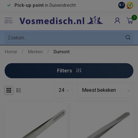
Pick-up point
in Duivendrecht
8.7
0
MENU
Home
/
Merken
/
Dumont
Filters