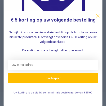
nieuwe aanbiedingen Meld u nu aan ➡️
€ 5 korting op uw volgende bestelling
Schrijf u in voor onze nieuwsbrief en blijf op de hoogte van onze
Vragen? Wij helpen graag!
nieuwste producten. U ontvangt bovendien € 5,00 korting op uw
✔ Snelle antwoorden op veelgestelde vragen ✔ Direct
volgende aankoop.
contact met onze klantenservice ✔ Altijd hulp bij uw
aankoop!
De kortingscode ontvangt u direct per e-mail.
Klantenservice
Inschrijven
Veelgestelde Vragen
Uw korting is geldig bij een minimale bestelwaarde van €35,00