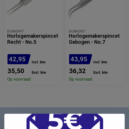
DUMONT
DUMONT
Horlogemakerspincet
Horlogemakerspincet
Recht - No.5
Gebogen - No.7
42,95
43,95
Incl. btw
Incl. btw
35,50
36,32
Excl. btw
Excl. btw
Op voorraad
Op voorraad
Nieuwsbrief
Schrijf u in voor onze nieuwsbrief en ontvang als eerste