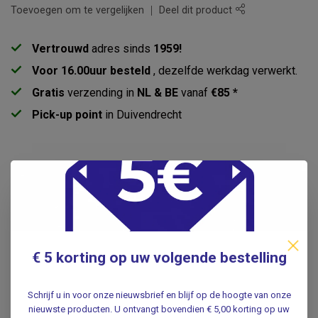
Toevoegen om te vergelijken
Deel dit product
Vertrouwd
adres sinds
1959!
Voor 16.00uur besteld
, dezelfde werkdag verwerkt.
Gratis
verzending in
NL & BE
vanaf
€85 *
Pick-up point
in Duivendrecht
Productomschrijving
Specificaties
Reviews
€ 5 korting op uw volgende bestelling
Gerelateerde producten
Schrijf u in voor onze nieuwsbrief en blijf op de hoogte van onze
nieuwste producten. U ontvangt bovendien € 5,00 korting op uw