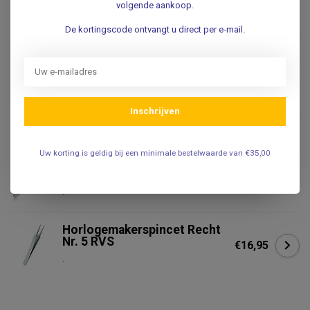
volgende aankoop.
DUMONT
Dumont
De kortingscode ontvangt u direct per e-mail.
Horlogemakerspincet Recht
€42,95
- No.5
.
Horlogemakerspincet Sterk
gebogen - RVS
€17,50
Inschrijven
.
Uw korting is geldig bij een minimale bestelwaarde van €35,00
Horlogemakerspincet
Gebogen Nr. 7 RVS
€17,50
.
Horlogemakerspincet Recht
Nr. 5 RVS
€16,95
.