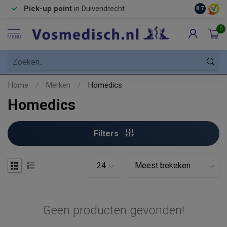
Pick-up point
in Duivendrecht
8.7
0
MENU
Home
/
Merken
/
Homedics
Homedics
Filters
Geen producten gevonden!