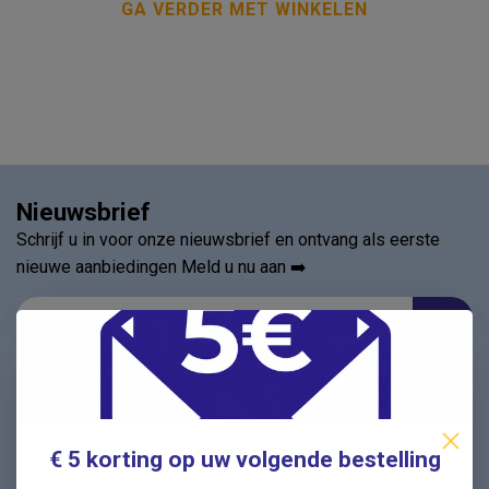
GA VERDER MET WINKELEN
Nieuwsbrief
Schrijf u in voor onze nieuwsbrief en ontvang als eerste
nieuwe aanbiedingen Meld u nu aan ➡️
Vragen? Wij helpen graag!
✔ Snelle antwoorden op veelgestelde vragen ✔ Direct
contact met onze klantenservice ✔ Altijd hulp bij uw
€ 5 korting op uw volgende bestelling
aankoop!