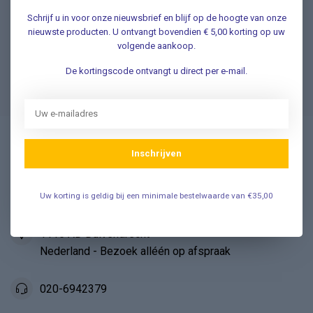
Schrijf u in voor onze nieuwsbrief en blijf op de hoogte van onze
Klantenservice
nieuwste producten. U ontvangt bovendien € 5,00 korting op uw
volgende aankoop.
De kortingscode ontvangt u direct per e-mail.
Veelgestelde Vragen
Inschrijven
Vosmedisch.nl - A. Vos en Zoons B.V.
Medische en Thuiszorg artikelen
Uw korting is geldig bij een minimale bestelwaarde van €35,00
Industrieweg 45
1115 AD Duivendrecht
Nederland - Bezoek alléén op afspraak
020-6942379