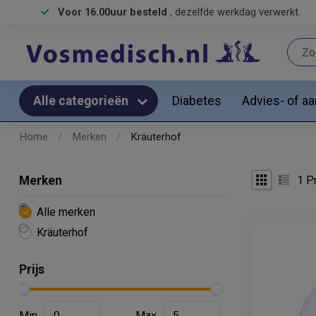
Voor 16.00uur besteld
, dezelfde werkdag verwerkt.
Diabetes
Advies- of a
Alle categorieën
Home
/
Merken
/
Kräuterhof
1
Pr
Merken
Alle merken
Kräuterhof
Prijs
Min
Max