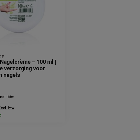
OF
 Nagelcrème – 100 ml |
ve verzorging voor
n nagels
Incl. btw
Excl. btw
d