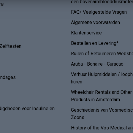
een bovenarmbloeddrukmete
de
FAQ/ Veelgestelde Vragen
Algemene voorwaarden
Klantenservice
Bestellen en Levering*
Zelftesten
Ruilen of Retourneren Websh
Aruba - Bonaire - Curacao
Verhuur Hulpmiddelen / loop
andages
huren
Wheelchair Rentals and Othe
Products in Amsterdam
digdheden voor Insuline en
Geschiedenis van Vosmedisch
Zoons
History of the Vos Medical 