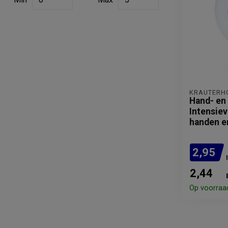
KRÄUTERH
Hand- en
Intensie
handen e
2,95
2,44
Op voorraa