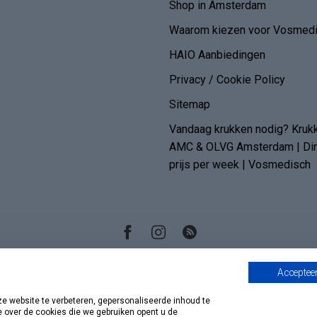
Shop in Amsterdam
Waarom kiezen voor Vosmedi
HAIO Aanbiedingen
Privacy / Cookie Policy
Sitemap
Vandaag krukken nodig? Kruk
AMC & OLVG Amsterdam | Dire
prijs per week | Vosmedisch
Accepteer
 website te verbeteren, gepersonaliseerde inhoud te
e over de cookies die we gebruiken opent u de