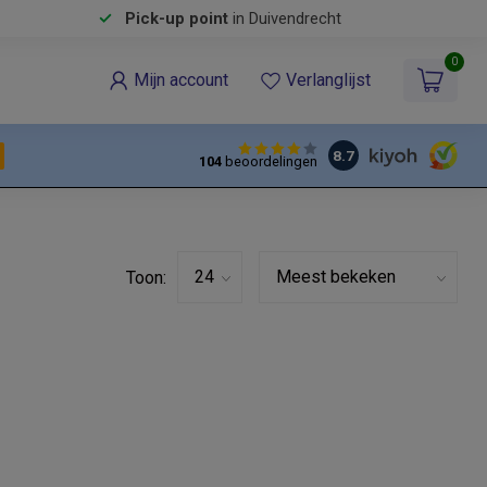
Pick-up point
in Duivendrecht
0
Mijn account
Verlanglijst
8.7
104
beoordelingen
Toon: