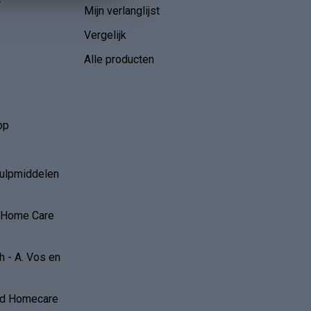
r
Mijn verlanglijst
Vergelijk
Alle producten
op
hulpmiddelen
r Home Care
 - A. Vos en
and Homecare