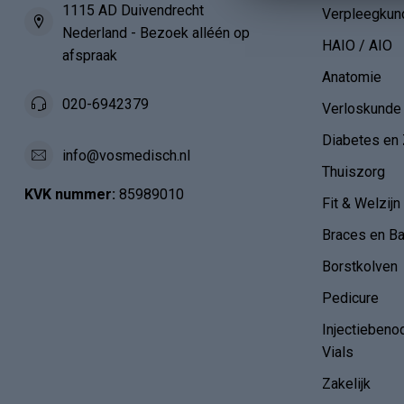
1115 AD Duivendrecht
Verpleegkun
Nederland - Bezoek alléén op
HAIO / AIO
afspraak
Anatomie
020-6942379
Verloskunde
Diabetes en 
info@vosmedisch.nl
Thuiszorg
KVK nummer:
85989010
Fit & Welzijn
Braces en B
Borstkolven
Pedicure
Injectiebeno
Vials
Zakelijk