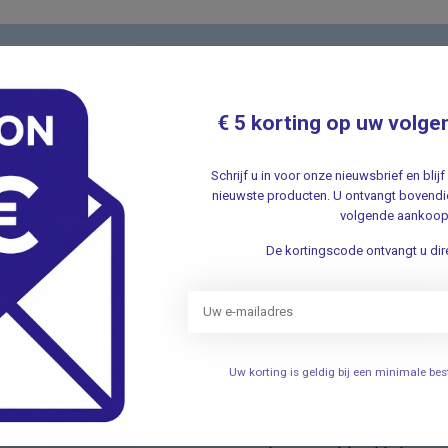
Nieuwsbr
t met onze klantenservice ✔ Altijd
Schrijf u in v
€ 5 korting op uw volge
aanbiedingen 
Schrijf u in voor onze nieuwsbrief en bli
nieuwste producten. U ontvangt bovendie
volgende aankoop
De kortingscode ontvangt u dire
ieën
Informatie
Verhuizing
Uw korting is geldig bij een minimale b
elen
Openingstijden
Persoonlijke uitleg over het g