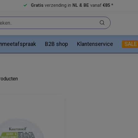
Gratis
verzending in
NL & BE
vanaf
€85 *
anmeetafspraak
B2B shop
Klantenservice
SALE
oducten