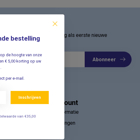
ief
oor onze nieuwsbrief en ontvang als eerste nieuwe
nde bestelling
Meld u nu aan ➡️
jf op de hoogte van onze
Abonneer
n € 5,00 korting op uw
.
ct per e-mail.
Inschrijven
Mijn account
Account informatie
estelwaarde van €35,00
Mijn bestellingen
ebruik van
Mijn tickets