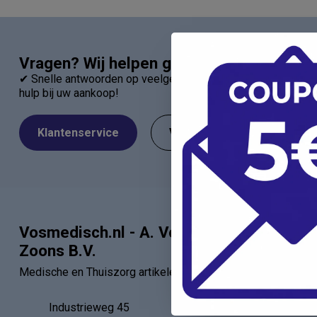
Vragen? Wij helpen graag!
✔ Snelle antwoorden op veelgestelde vragen ✔ Direct contac
hulp bij uw aankoop!
Klantenservice
Veelgestelde Vragen
Vosmedisch.nl - A. Vos en
Categor
Zoons B.V.
Artsen
Medische en Thuiszorg artikelen
Verbandartik
EHBO - BHV
Industrieweg 45