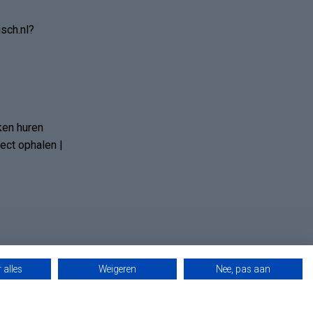
sch.nl?
ken huren
ct ophalen |
 alles
Weigeren
Nee, pas aan