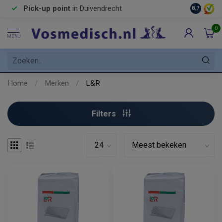
Pick-up point
in Duivendrecht
8.7
0
MENU
Home
/
Merken
/
L&R
Filters