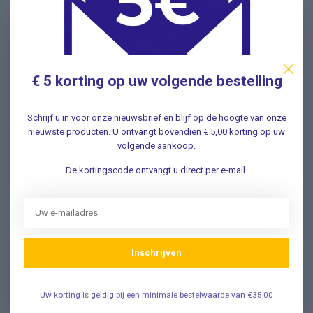
Nieuwsbrief
Schrijf u in voor onze nieuwsbrief en ontvang als eerste
nieuwe aanbiedingen Meld u nu aan ➡️
€ 5 korting op uw volgende bestelling
Schrijf u in voor onze nieuwsbrief en blijf op de hoogte van onze
nieuwste producten. U ontvangt bovendien € 5,00 korting op uw
Vragen? Wij helpen graag!
volgende aankoop.
✔ Snelle antwoorden op veelgestelde vragen ✔ Direct
De kortingscode ontvangt u direct per e-mail.
contact met onze klantenservice ✔ Altijd hulp bij uw
aankoop!
Klantenservice
Inschrijven
Veelgestelde Vragen
Uw korting is geldig bij een minimale bestelwaarde van €35,00