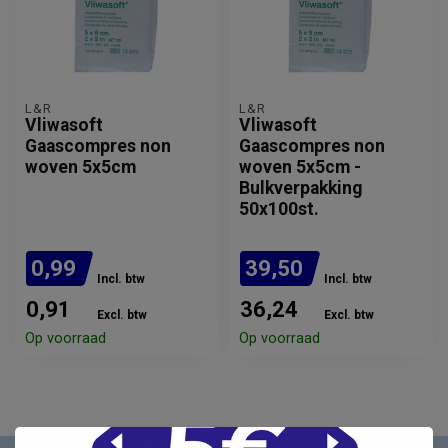
L&R
L&R
Vliwasoft
Vliwasoft
Gaascompres non
Gaascompres non
woven 5x5cm
woven 5x5cm -
Bulkverpakking
50x100st.
0,99
39,50
Incl. btw
Incl. btw
0,91
36,24
Excl. btw
Excl. btw
Op voorraad
Op voorraad