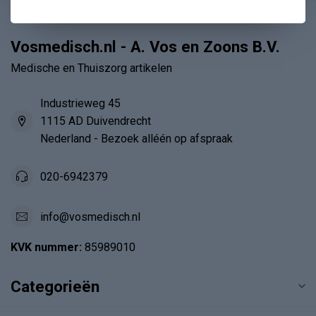
Vosmedisch.nl - A. Vos en Zoons B.V.
Medische en Thuiszorg artikelen
Industrieweg 45
1115 AD Duivendrecht
Nederland - Bezoek alléén op afspraak
020-6942379
info@vosmedisch.nl
KVK nummer:
85989010
Categorieën