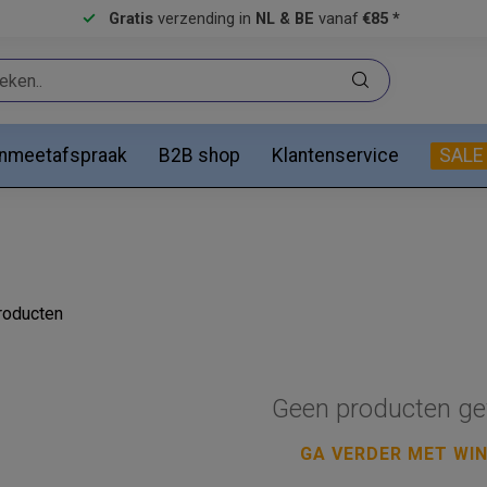
Gratis
verzending in
NL & BE
vanaf
€85 *
anmeetafspraak
B2B shop
Klantenservice
SALE
oducten
Geen producten ge
GA VERDER MET WI