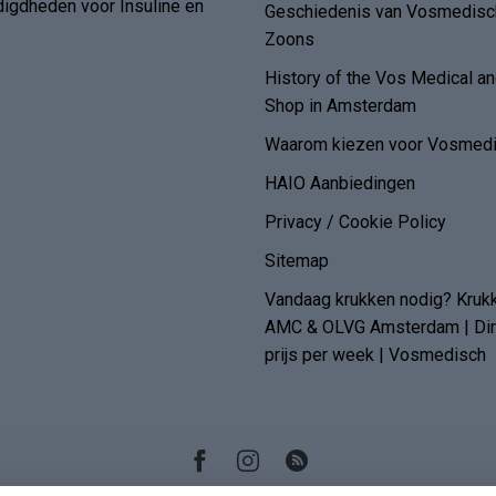
digdheden voor Insuline en
Geschiedenis van Vosmedisch
Zoons
History of the Vos Medical 
Shop in Amsterdam
Waarom kiezen voor Vosmedi
HAIO Aanbiedingen
Privacy / Cookie Policy
Sitemap
Vandaag krukken nodig? Kruk
AMC & OLVG Amsterdam | Dire
prijs per week | Vosmedisch