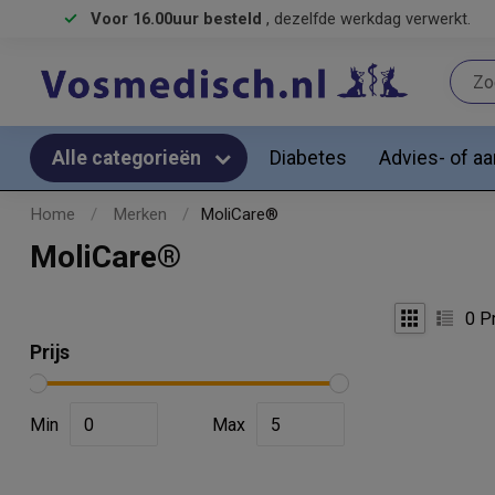
Voor 16.00uur besteld
, dezelfde werkdag verwerkt.
Diabetes
Advies- of a
Alle categorieën
Home
/
Merken
/
​MoliCare®
​MoliCare®
0
Pr
Prijs
Min
Max