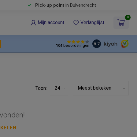
Pick-up point
in Duivendrecht
0
Mijn account
Verlanglijst
8.7
104
beoordelingen
Toon:
vonden!
NKELEN