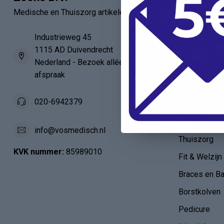
Medische en Thuiszorg artikelen
Verbandartik
EHBO - BHV
Industrieweg 45
1115 AD Duivendrecht
Verpleegkun
Nederland - Bezoek alléén op
HAIO / AIO
afspraak
Anatomie
020-6942379
Verloskunde
Diabetes en 
info@vosmedisch.nl
Thuiszorg
KVK nummer:
85989010
Fit & Welzijn
Braces en B
Borstkolven
Pedicure