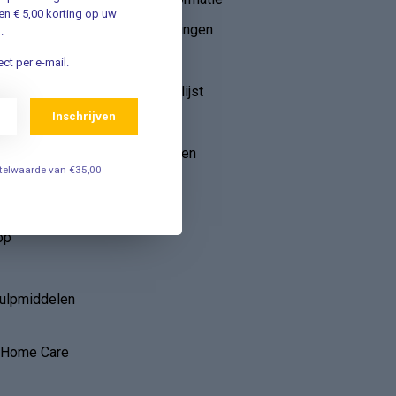
n € 5,00 korting op uw
Mijn bestellingen
.
ebruik van
Mijn tickets
ct per e-mail.
r
Mijn verlanglijst
Inschrijven
Vergelijk
Alle producten
estelwaarde van €35,00
op
hulpmiddelen
r Home Care