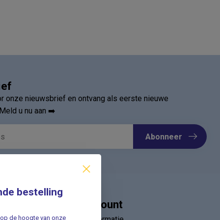
ief
oor onze nieuwsbrief en ontvang als eerste nieuwe
Meld u nu aan ➡️
Abonneer
nde bestelling
Mijn account
jf op de hoogte van onze
Account informatie