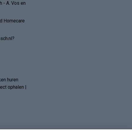
 - A. Vos en
and Homecare
sch.nl?
ken huren
ct ophalen |