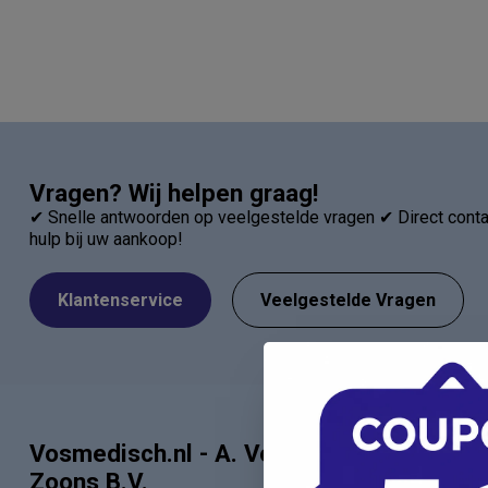
Vragen? Wij helpen graag!
✔ Snelle antwoorden op veelgestelde vragen ✔ Direct contac
hulp bij uw aankoop!
Klantenservice
Veelgestelde Vragen
Vosmedisch.nl - A. Vos en
Categor
Zoons B.V.
Artsen