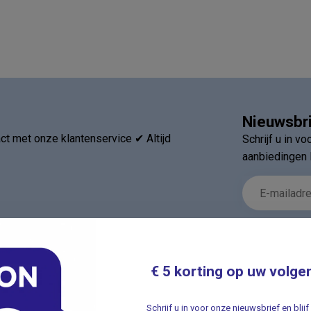
Nieuwsbr
t met onze klantenservice ✔ Altijd
Schrijf u in v
aanbiedingen 
€ 5 korting op uw volge
ieën
Informatie
Schrijf u in voor onze nieuwsbrief en bli
Verhuizing