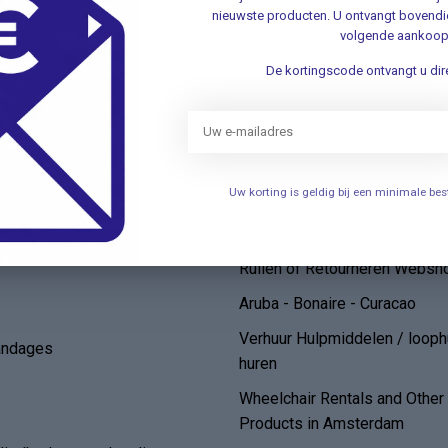
nieuwste producten. U ontvangt bovendie
elen
Openingstijden
volgende aankoop
Persoonlijke uitleg over het g
De kortingscode ontvangt u dire
een bovenarmbloeddrukmete
de
FAQ/ Veelgestelde Vragen
Algemene voorwaarden
Uw korting is geldig bij een minimale b
Klantenservice
Bestellen en Levering*
Zelftesten
Ruilen of Retourneren Websh
Aruba - Bonaire - Curacao
Verhuur Hulpmiddelen / loop
andages
huren
Wheelchair Rentals and Othe
Products in Amsterdam