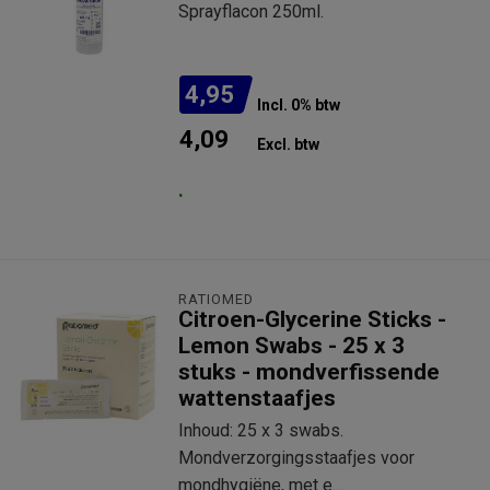
Sprayflacon 250ml.
4,95
Incl. 0% btw
4,09
Excl. btw
.
RATIOMED
Citroen-Glycerine Sticks -
Lemon Swabs - 25 x 3
stuks - mondverfissende
wattenstaafjes
Inhoud: 25 x 3 swabs.
Mondverzorgingsstaafjes voor
mondhygiëne, met e...