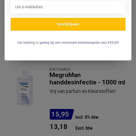
82,50
Incl. 0% btw
68,18
Inschrijven
Excl. btw
.
Uw korting is geldig bij een minimale bestelwaarde van €35,00
RATIOMED
MegroMan
handdesinfectie - 1000 ml
Vrij van parfum en kleurstoffen!
15,95
Incl. 0% btw
13,18
Excl. btw