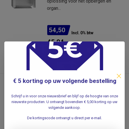
oplossing voor het opbergen en
organ...
54,50
Incl. 0% btw
45,04
Excl. btw
.
€ 5 korting op uw volgende bestelling
RATIOMED
Handschoenen houder
Quattro RVS
Schrijf u in voor onze nieuwsbrief en blijf op de hoogte van onze
nieuwste producten. U ontvangt bovendien € 5,00 korting op uw
Houd uw handschoenen
volgende aankoop.
georganiseerd en binnen handbereik
De kortingscode ontvangt u direct per e-mail.
met de Handsch...