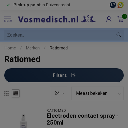
Pick-up point
in Duivendrecht
8.7
0
MENU
Home
/
Merken
/
Ratiomed
Ratiomed
Filters
RATIOMED
Electroden contact spray -
250ml