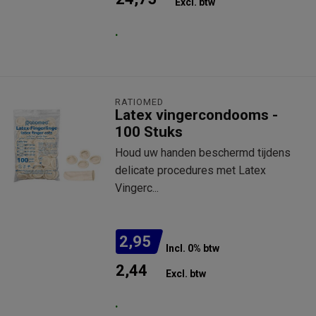
Excl. btw
.
RATIOMED
Latex vingercondooms -
100 Stuks
Houd uw handen beschermd tijdens
delicate procedures met Latex
Vingerc...
2,95
Incl. 0% btw
2,44
Excl. btw
.