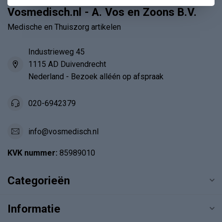
Vosmedisch.nl - A. Vos en Zoons B.V.
Medische en Thuiszorg artikelen
Industrieweg 45
1115 AD Duivendrecht
Nederland - Bezoek alléén op afspraak
020-6942379
info@vosmedisch.nl
KVK nummer:
85989010
Categorieën
Informatie