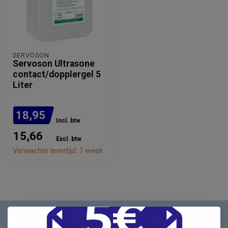
SERVOSON
Servoson Ultrasone
contact/dopplergel 5
Liter
18,95
Incl. btw
15,66
Excl. btw
Verwachte levertijd: 1 week
Nieuwsbrief