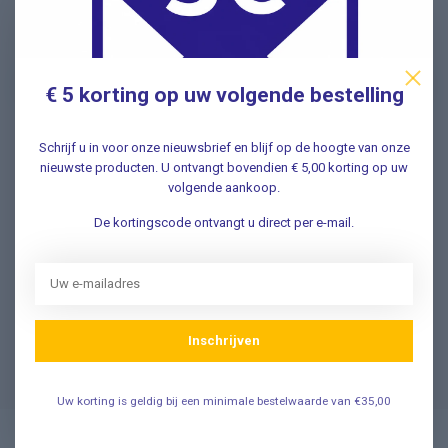
Schrijf u in voor onze nieuwsbrief en ontvang als eerste
nieuwe aanbiedingen Meld u nu aan ➡️
€ 5 korting op uw volgende bestelling
Schrijf u in voor onze nieuwsbrief en blijf op de hoogte van onze
Vragen? Wij helpen graag!
nieuwste producten. U ontvangt bovendien € 5,00 korting op uw
volgende aankoop.
✔ Snelle antwoorden op veelgestelde vragen ✔ Direct
contact met onze klantenservice ✔ Altijd hulp bij uw
De kortingscode ontvangt u direct per e-mail.
aankoop!
Klantenservice
Inschrijven
Veelgestelde Vragen
Uw korting is geldig bij een minimale bestelwaarde van €35,00