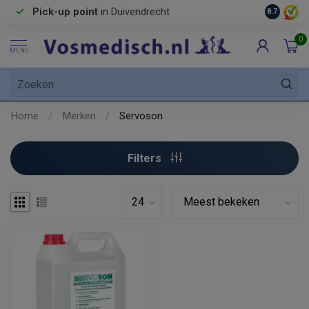
Pick-up point
in Duivendrecht
8.7
0
MENU
Home
/
Merken
/
Servoson
Filters