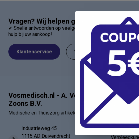
Vragen? Wij helpen graag!
✔ Snelle antwoorden op veelgestelde vragen ✔ Direct contac
hulp bij uw aankoop!
Klantenservice
Veelgestelde Vragen
Vosmedisch.nl - A. Vos en
Categor
Zoons B.V.
Artsen
Medische en Thuiszorg artikelen
Verbandartik
EHBO - BHV
Industrieweg 45
1115 AD Duivendrecht
Verpleegkun