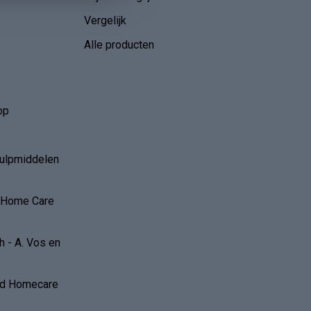
Vergelijk
Alle producten
op
hulpmiddelen
r Home Care
 - A. Vos en
and Homecare