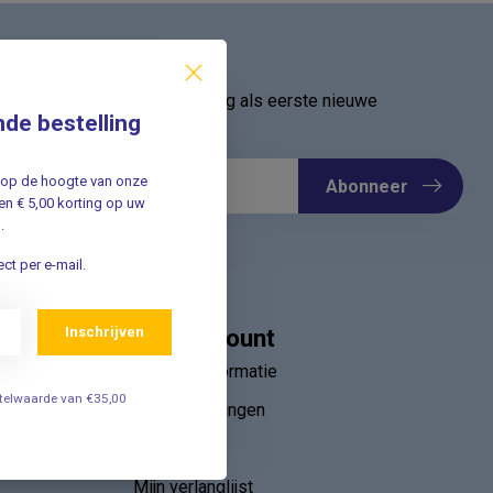
ief
oor onze nieuwsbrief en ontvang als eerste nieuwe
nde bestelling
Meld u nu aan ➡️
jf op de hoogte van onze
Abonneer
n € 5,00 korting op uw
.
ct per e-mail.
Inschrijven
Mijn account
Account informatie
estelwaarde van €35,00
Mijn bestellingen
ebruik van
Mijn tickets
r
Mijn verlanglijst