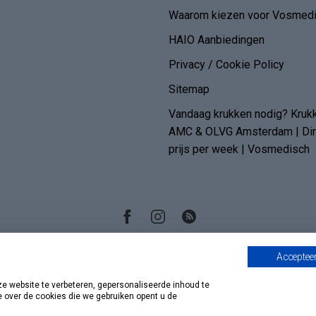
Waarom kiezen voor Vosmedi
HAIO Aanbiedingen
Privacy / Cookie Policy
Sitemap
Vandaag krukken nodig? Kruk
AMC & OLVG Amsterdam | Dire
prijs per week | Vosmedisch
Accepteer
 website te verbeteren, gepersonaliseerde inhoud te
e over de cookies die we gebruiken opent u de
© Copyright 2026 Vosmedisch.nl - A. Vos en Zoons B.V.