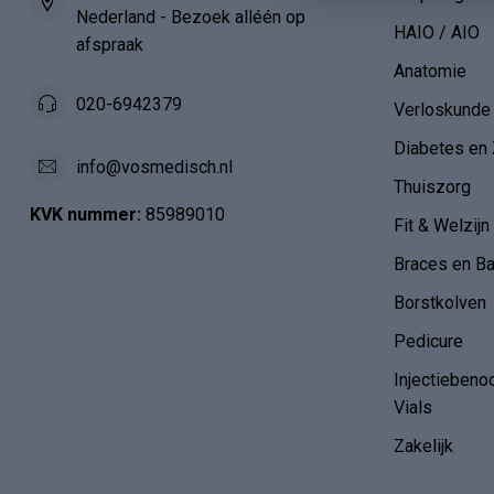
Nederland - Bezoek alléén op
HAIO / AIO
afspraak
Anatomie
020-6942379
Verloskunde
Diabetes en 
info@vosmedisch.nl
Thuiszorg
KVK nummer:
85989010
Fit & Welzijn
Braces en B
Borstkolven
Pedicure
Injectiebeno
Vials
Zakelijk