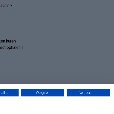
sch.nl?
ken huren
ct ophalen |
 alles
Weigeren
Nee, pas aan