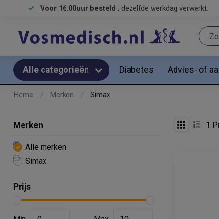
Voor 16.00uur besteld
, dezelfde werkdag verwerkt.
Diabetes
Advies- of a
Alle categorieën
Home
/
Merken
/
Simax
1
Pr
Merken
Alle merken
Simax
Prijs
Min
Max