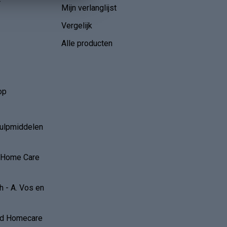
r
Mijn verlanglijst
Vergelijk
Alle producten
op
hulpmiddelen
r Home Care
 - A. Vos en
and Homecare