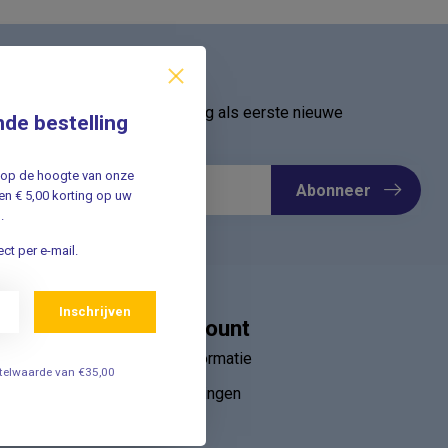
ief
oor onze nieuwsbrief en ontvang als eerste nieuwe
nde bestelling
Meld u nu aan ➡️
jf op de hoogte van onze
Abonneer
n € 5,00 korting op uw
.
ct per e-mail.
Inschrijven
Mijn account
Account informatie
estelwaarde van €35,00
Mijn bestellingen
ebruik van
Mijn tickets