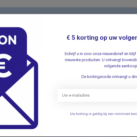
Nieuwsbr
t met onze klantenservice ✔ Altijd
Schrijf u in v
€ 5 korting op uw volge
aanbiedingen 
Schrijf u in voor onze nieuwsbrief en bli
nieuwste producten. U ontvangt bovendie
volgende aankoop
De kortingscode ontvangt u dire
ieën
Informatie
Verhuizing
Uw korting is geldig bij een minimale b
elen
Openingstijden
Persoonlijke uitleg over het g