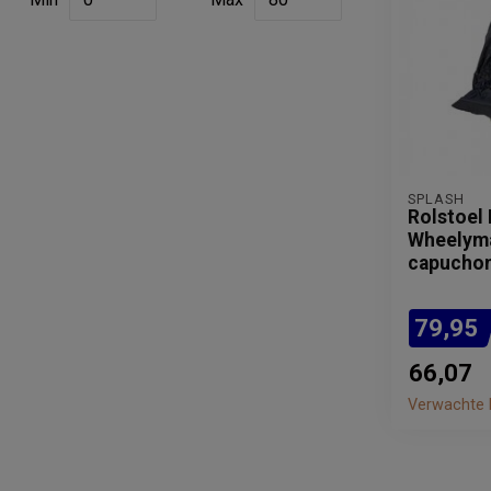
SPLASH
Rolstoel
Wheelyma
capucho
79,95
66,07
Verwachte l