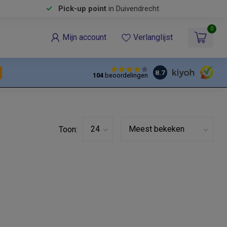
Pick-up point
in Duivendrecht
0
Mijn account
Verlanglijst
8.7
104
beoordelingen
Toon: