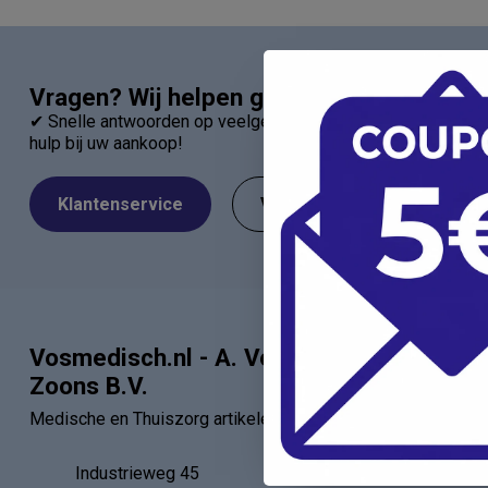
Vragen? Wij helpen graag!
✔ Snelle antwoorden op veelgestelde vragen ✔ Direct contac
hulp bij uw aankoop!
Klantenservice
Veelgestelde Vragen
Vosmedisch.nl - A. Vos en
Categor
Zoons B.V.
Artsen
Medische en Thuiszorg artikelen
Verbandartik
EHBO - BHV
Industrieweg 45