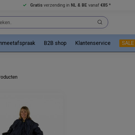
Gratis
verzending in
NL & BE
vanaf
€85 *
anmeetafspraak
B2B shop
Klantenservice
SALE
oducten