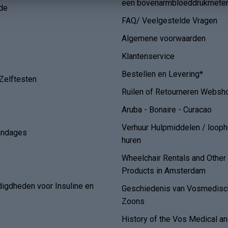
een bovenarmbloeddrukmete
de
FAQ/ Veelgestelde Vragen
Algemene voorwaarden
Klantenservice
Bestellen en Levering*
Zelftesten
Ruilen of Retourneren Websh
Aruba - Bonaire - Curacao
Verhuur Hulpmiddelen / loop
andages
huren
Wheelchair Rentals and Othe
Products in Amsterdam
digdheden voor Insuline en
Geschiedenis van Vosmedisch
Zoons
History of the Vos Medical 