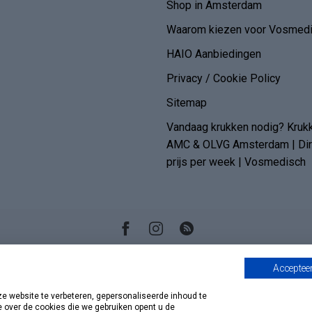
Shop in Amsterdam
Waarom kiezen voor Vosmedi
HAIO Aanbiedingen
Privacy / Cookie Policy
Sitemap
Vandaag krukken nodig? Kruk
AMC & OLVG Amsterdam | Dire
prijs per week | Vosmedisch
Accepteer
 website te verbeteren, gepersonaliseerde inhoud te
e over de cookies die we gebruiken opent u de