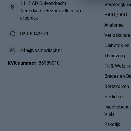
1115 AD Duivendrecht
Verpleegkun
Nederland - Bezoek alléén op
HAIO / AIO
afspraak
Anatomie
020-6942379
Verloskunde
Diabetes en 
info@vosmedisch.nl
Thuiszorg
KVK nummer:
85989010
Fit & Welzijn
Braces en B
Borstkolven
Pedicure
Injectiebeno
Vials
Zakelijk