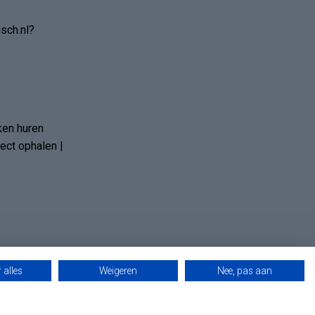
sch.nl?
ken huren
ct ophalen |
 alles
Weigeren
Nee, pas aan