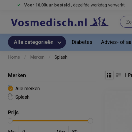
Voor 16.00uur besteld
, dezelfde werkdag verwerkt.
Diabetes
Advies- of a
Alle categorieën
Home
/
Merken
/
Splash
1
Pr
Merken
Alle merken
Splash
Prijs
Min
Max