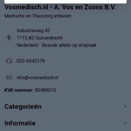
Vosmedisch.nl - A. Vos en Zoons B.V.
Medische en Thuiszorg artikelen
Industrieweg 45
1115 AD Duivendrecht
Nederland - Bezoek alléén op afspraak
020-6942379
info@vosmedisch.nl
KVK nummer:
85989010
Categorieën
Informatie