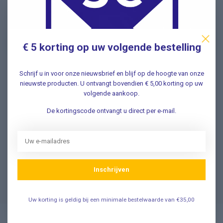
Schrijf u in voor onze nieuwsbrief en ontvang als eerste
nieuwe aanbiedingen Meld u nu aan ➡️
€ 5 korting op uw volgende bestelling
Schrijf u in voor onze nieuwsbrief en blijf op de hoogte van onze
Vragen? Wij helpen graag!
nieuwste producten. U ontvangt bovendien € 5,00 korting op uw
volgende aankoop.
✔ Snelle antwoorden op veelgestelde vragen ✔ Direct
contact met onze klantenservice ✔ Altijd hulp bij uw
De kortingscode ontvangt u direct per e-mail.
aankoop!
Klantenservice
Inschrijven
Veelgestelde Vragen
Uw korting is geldig bij een minimale bestelwaarde van €35,00