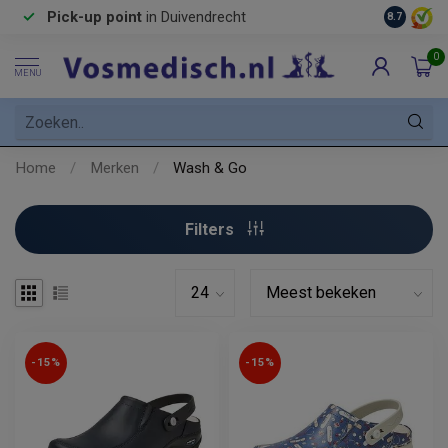
Pick-up point
in Duivendrecht
8.7
0
MENU
Home
/
Merken
/
Wash & Go
Filters
-15%
-15%