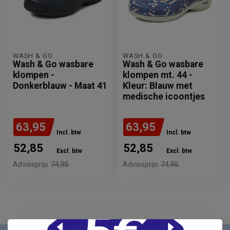
WASH & GO
WASH & GO
Wash & Go wasbare
Wash & Go wasbare
klompen -
klompen mt. 44 -
Donkerblauw - Maat 41
Kleur: Blauw met
medische icoontjes
63,95
63,95
Incl. btw
Incl. btw
52,85
52,85
Excl. btw
Excl. btw
Adviesprijs
74,95
Adviesprijs
74,95