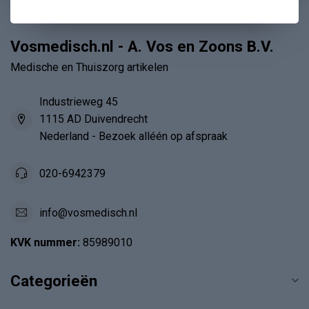
Vosmedisch.nl - A. Vos en Zoons B.V.
Medische en Thuiszorg artikelen
Industrieweg 45
1115 AD Duivendrecht
Nederland - Bezoek alléén op afspraak
020-6942379
info@vosmedisch.nl
KVK nummer:
85989010
Categorieën