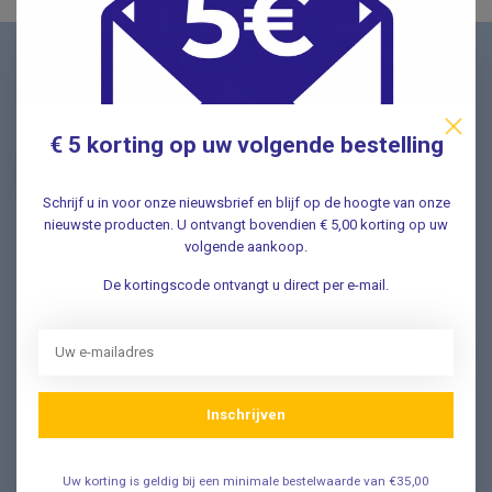
Nieuwsbrief
Schrijf u in voor onze nieuwsbrief en ontvang als eerste
nieuwe aanbiedingen Meld u nu aan ➡️
€ 5 korting op uw volgende bestelling
Schrijf u in voor onze nieuwsbrief en blijf op de hoogte van onze
nieuwste producten. U ontvangt bovendien € 5,00 korting op uw
volgende aankoop.
Vragen? Wij helpen graag!
De kortingscode ontvangt u direct per e-mail.
✔ Snelle antwoorden op veelgestelde vragen ✔ Direct
contact met onze klantenservice ✔ Altijd hulp bij uw
aankoop!
Klantenservice
Inschrijven
Veelgestelde Vragen
Uw korting is geldig bij een minimale bestelwaarde van €35,00