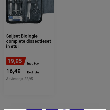
Snijset Biologie -
complete dissectieset
in etui
19,95
Incl. btw
16,49
Excl. btw
Adviesprijs
22,95
Indicatie levertijd: 1-5
weken. Neem contact op
voor de actuele levertijd.