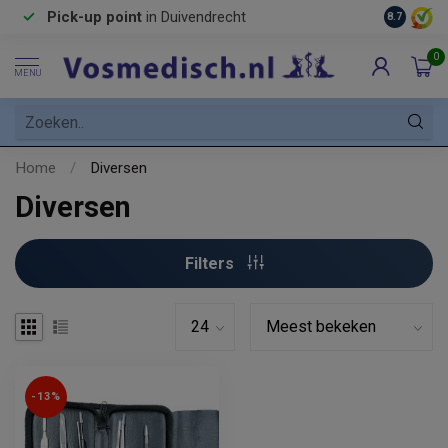
Pick-up point
in Duivendrecht
8.7
0
MENU
Home
/
Diversen
Diversen
Filters
-13%