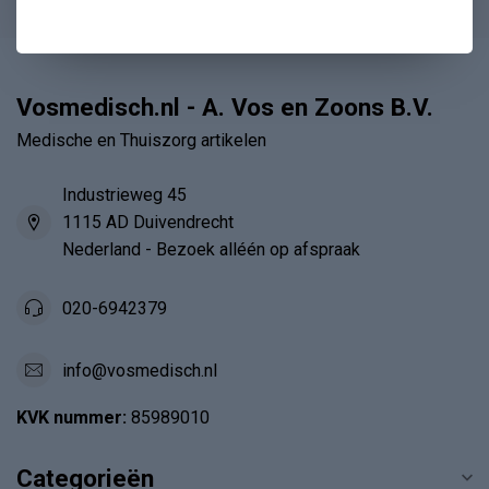
Vosmedisch.nl - A. Vos en Zoons B.V.
Medische en Thuiszorg artikelen
Industrieweg 45
1115 AD Duivendrecht
Nederland - Bezoek alléén op afspraak
020-6942379
info@vosmedisch.nl
KVK nummer:
85989010
Categorieën