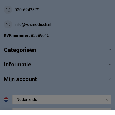
020-6942379
info@vosmedisch.nl
KVK nummer:
85989010
Categorieën
Informatie
Mijn account
€