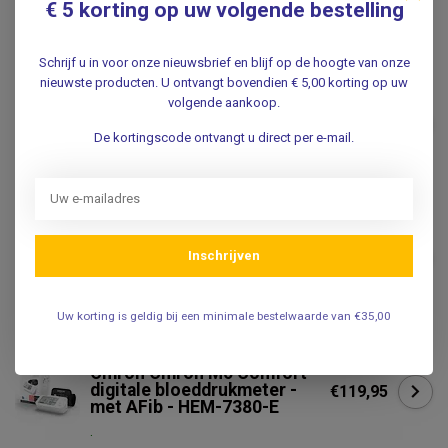
€ 5 korting op uw volgende bestelling
Gerelateerde producten
Schrijf u in voor onze nieuwsbrief en blijf op de hoogte van onze
nieuwste producten. U ontvangt bovendien € 5,00 korting op uw
OMRON
volgende aankoop.
Omron Omron M7 Intelli IT(
zelfcontrole)
€139,95
bloeddrukmeter met AFib
De kortingscode ontvangt u direct per e-mail.
.
MICROLIFE
Microlife WatchBP Home
bovenarm bloeddrukmeter +
€129,95
Inschrijven
AFIB
.
Uw korting is geldig bij een minimale bestelwaarde van €35,00
OMRON
Omron Omron M6 Comfort
digitale bloeddrukmeter -
€119,95
met AFib - HEM-7380-E
.