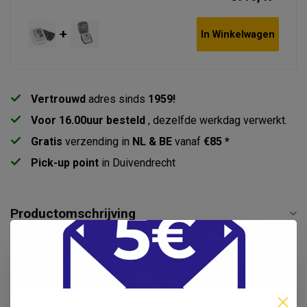
+
In Winkelwagen
Vertrouwd
adres sinds
1959!
Voor 16.00uur besteld
, dezelfde werkdag verwerkt.
Gratis
verzending in
NL & BE
vanaf
€85 *
Pick-up point
in Duivendrecht
Productomschrijving
Specificaties
Reviews