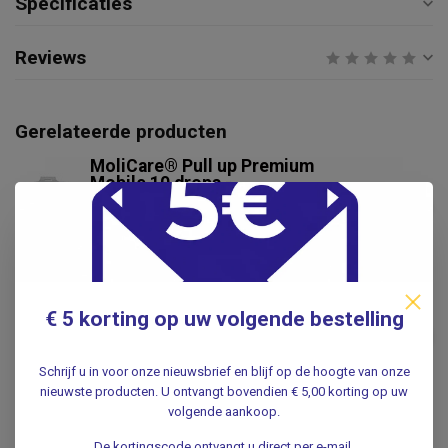
Specificaties
Reviews
Gerelateerde producten
MoliCare® Pull up Premium
Mobile 10 drops -
incontinentiebroekjes - 14
€17,95
stuks
.
3M
€ 5 korting op uw volgende bestelling
3M Cavilon Spray 28ml |
Huidbescherming tegen
€19,95
Irritatie
Schrijf u in voor onze nieuwsbrief en blijf op de hoogte van onze
.
nieuwste producten. U ontvangt bovendien € 5,00 korting op uw
volgende aankoop.
​MOLICARE®
De kortingscode ontvangt u direct per e-mail.