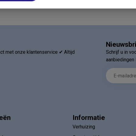
Nieuwsbr
t met onze klantenservice ✔ Altijd
Schrijf u in v
aanbiedingen 
ieën
Informatie
Verhuizing