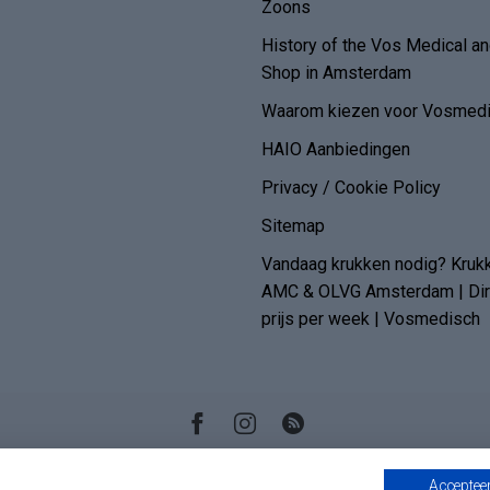
Zoons
History of the Vos Medical 
Shop in Amsterdam
Waarom kiezen voor Vosmedi
HAIO Aanbiedingen
Privacy / Cookie Policy
Sitemap
Vandaag krukken nodig? Kruk
AMC & OLVG Amsterdam | Dire
prijs per week | Vosmedisch
Accepteer