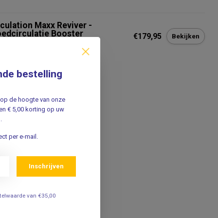
rculation Maxx Reviver -
oedcirculatie Booster
€179,95
Bekijken
nde bestelling
jf op de hoogte van onze
n € 5,00 korting op uw
.
ct per e-mail.
Inschrijven
estelwaarde van €35,00