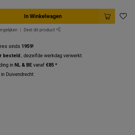
In Winkelwagen
rgelijken
Deel dit product
res sinds
1959!
r besteld
, dezelfde werkdag verwerkt.
ding in
NL & BE
vanaf
€85 *
in Duivendrecht