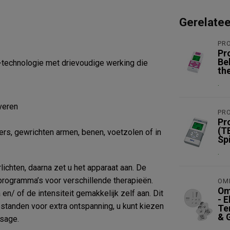
Gerelate
PR
Pr
Be
technologie met drievoudige werking die
th
.
iveren
PR
Pr
(T
ders, gewrichten armen, benen, voetzolen of in
Sp
.
lichten, daarna zet u het apparaat aan. De
programma’s voor verschillende therapieën.
OM
Om
en/ of de intensiteit gemakkelijk zelf aan. Dit
- 
tanden voor extra ontspanning, u kunt kiezen
Te
& 
sage.
.