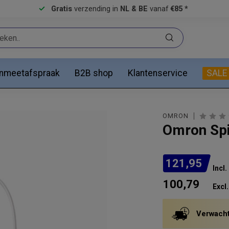
Gratis
verzending in
NL & BE
vanaf
€85 *
anmeetafspraak
B2B shop
Klantenservice
SALE
OMRON
Omron Spi
121,95
Incl
100,79
Excl.
Verwacht