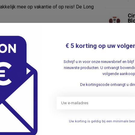
akkelijk mee op vakantie of op reis! De Long
Ci
Bl
ee u bezig was tijdens een behandeling. De
.
€ 5 korting op uw volge
Schrijf u in voor onze nieuwsbrief en bli
nieuwste producten. U ontvangt bovendie
volgende aankoop
298
De kortingscode ontvangt u dire
Je beoordeling toevoegen
Uw korting is geldig bij een minimale b