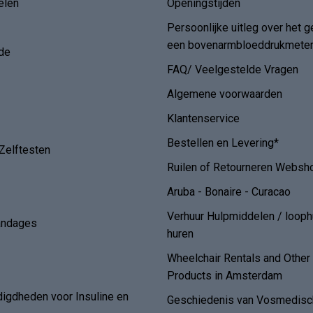
elen
Openingstijden
Persoonlijke uitleg over het g
een bovenarmbloeddrukmete
de
FAQ/ Veelgestelde Vragen
Algemene voorwaarden
Klantenservice
Bestellen en Levering*
Zelftesten
Ruilen of Retourneren Websh
Aruba - Bonaire - Curacao
Verhuur Hulpmiddelen / loop
andages
huren
Wheelchair Rentals and Othe
Products in Amsterdam
digdheden voor Insuline en
Geschiedenis van Vosmedisch