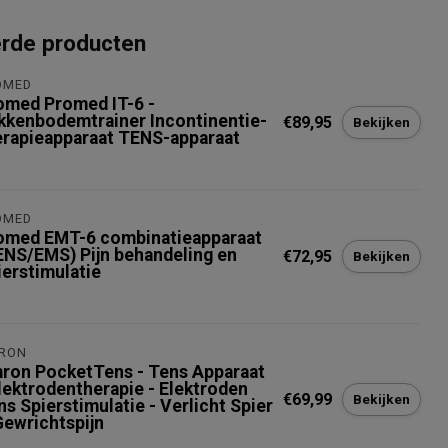
erde producten
OMED
omed Promed IT-6 -
kkenbodemtrainer Incontinentie-
€89,95
Bekijken
erapieapparaat TENS-apparaat
OMED
omed EMT-6 combinatieapparaat
ENS/EMS) Pijn behandeling en
€72,95
Bekijken
ierstimulatie
RON
ron PocketTens - Tens Apparaat
Elektrodentherapie - Elektroden
€69,99
Bekijken
ns Spierstimulatie - Verlicht Spier
Gewrichtspijn