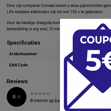
Door zijn compacte formaat neemt u deze pijnverlichter gem
Life wasbare elektrodes zijn tot wel 150 x te gebruiken.
Door de handige draagclip kunt u gewoon verder gaan waarm
behandeling is erg snel, 15 minuten.
Specificaties
Artikelnummer
280234170
EAN Code
4015672110
Reviews
0
/
5
0
sterren op basis van
0
beoordelingen