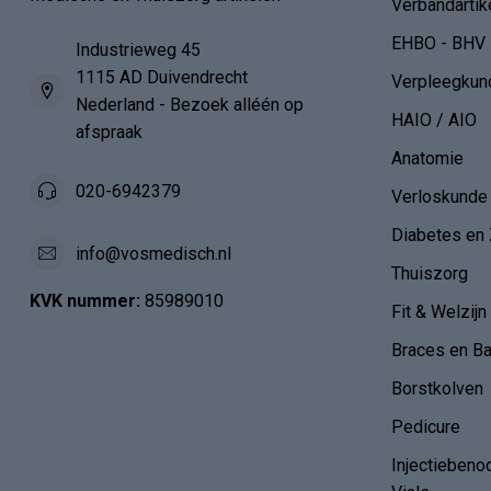
Verbandartik
EHBO - BHV
Industrieweg 45
1115 AD Duivendrecht
Verpleegkun
Nederland - Bezoek alléén op
HAIO / AIO
afspraak
Anatomie
020-6942379
Verloskunde
Diabetes en 
info@vosmedisch.nl
Thuiszorg
KVK nummer:
85989010
Fit & Welzijn
Braces en B
Borstkolven
Pedicure
Injectiebeno