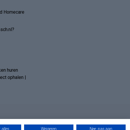
and Homecare
sch.nl?
ken huren
ct ophalen |
 alles
Weigeren
Nee, pas aan