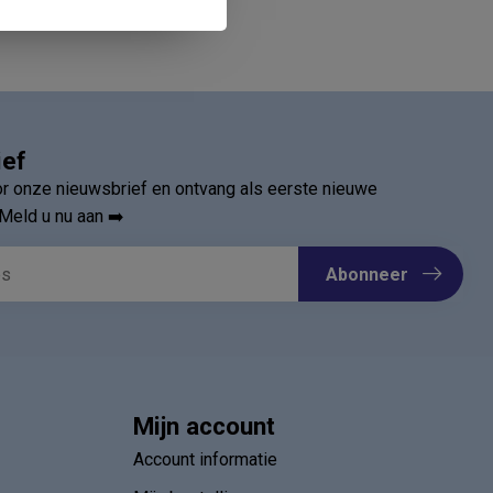
ief
oor onze nieuwsbrief en ontvang als eerste nieuwe
Meld u nu aan ➡️
Abonneer
Mijn account
Account informatie