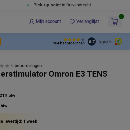
Pick-up point
in Duivendrecht
0
Mijn account
Verlanglijst
8.7
104
beoordelingen
0 beoordelingen
erstimulator Omron E3 TENS
. 21% btw
 btw
e levertijd: 1 week