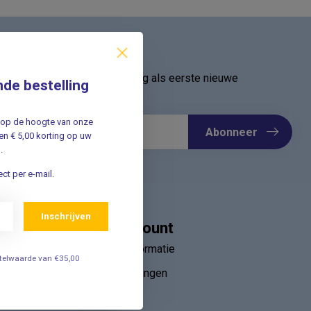
ief
oor onze nieuwsbrief en ontvang als eerste nieuwe
nde bestelling
Meld u nu aan ➡️
jf op de hoogte van onze
Abonneer
n € 5,00 korting op uw
.
ct per e-mail.
Inschrijven
Mijn account
Account informatie
estelwaarde van €35,00
Mijn bestellingen
ebruik van
Mijn tickets