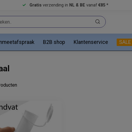
Gratis
verzending in
NL & BE
vanaf
€85 *
anmeetafspraak
B2B shop
Klantenservice
SALE
aal
oducten