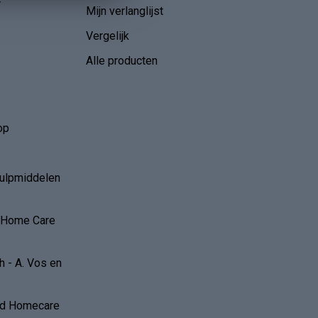
r
Mijn verlanglijst
Vergelijk
Alle producten
op
hulpmiddelen
r Home Care
 - A. Vos en
and Homecare