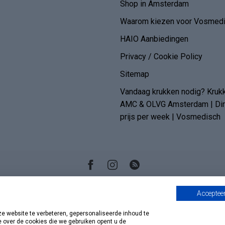
Shop in Amsterdam
Waarom kiezen voor Vosmedi
HAIO Aanbiedingen
Privacy / Cookie Policy
Sitemap
Vandaag krukken nodig? Kruk
AMC & OLVG Amsterdam | Dire
prijs per week | Vosmedisch
Accepteer
 website te verbeteren, gepersonaliseerde inhoud te
e over de cookies die we gebruiken opent u de