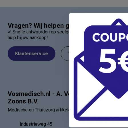
Vragen? Wij helpen graag!
✔ Snelle antwoorden op veelgestelde vragen ✔ Direct contac
hulp bij uw aankoop!
Klantenservice
Veelgestelde Vragen
Vosmedisch.nl - A. Vos en
Categor
Zoons B.V.
Artsen
Medische en Thuiszorg artikelen
Verbandartik
EHBO - BHV
Industrieweg 45