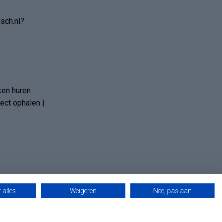
sch.nl?
ken huren
ct ophalen |
 alles
Weigeren
Nee, pas aan