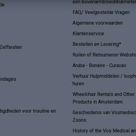
een bovenarmbloeddrukmete
de
FAQ/ Veelgestelde Vragen
Algemene voorwaarden
Klantenservice
Bestellen en Levering*
Zelftesten
Ruilen of Retourneren Websh
Aruba - Bonaire - Curacao
Verhuur Hulpmiddelen / loop
andages
huren
Wheelchair Rentals and Othe
Products in Amsterdam
digdheden voor Insuline en
Geschiedenis van Vosmedisch
Zoons
History of the Vos Medical 