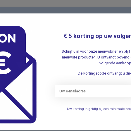
Nieuwsbr
t met onze klantenservice ✔ Altijd
Schrijf u in v
€ 5 korting op uw volge
aanbiedingen 
Schrijf u in voor onze nieuwsbrief en bli
nieuwste producten. U ontvangt bovendie
volgende aankoop
De kortingscode ontvangt u dire
ieën
Informatie
Verhuizing
Uw korting is geldig bij een minimale b
elen
Openingstijden
Persoonlijke uitleg over het g