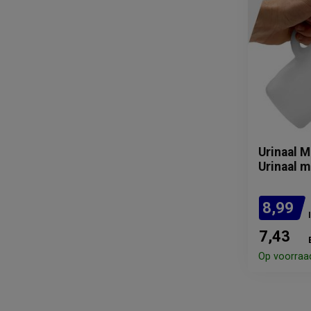
Urinaal M
Urinaal 
8,99
7,43
Op voorraa