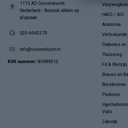
1115 AD Duivendrecht
Verpleegkun
Nederland - Bezoek alléén op
HAIO / AIO
afspraak
Anatomie
020-6942379
Verloskunde
Diabetes en 
info@vosmedisch.nl
Thuiszorg
KVK nummer:
85989010
Fit & Welzijn
Braces en B
Borstkolven
Pedicure
Injectiebeno
Vials
Zakelijk