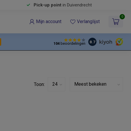
Pick-up point
in Duivendrecht
0
Mijn account
Verlanglijst
8.7
104
beoordelingen
Toon: